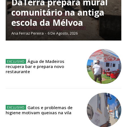
DaTerra prepara mural
comunitário na antiga
escola da Mélvoa
Planos de Assinatura
Ana Ferraz Pereira
-
6 De Agosto, 2026
Faça-se assinante do Região de Cister e ajude-nos a manter este serviço
público!
Sendo assinante terá acesso a todos os conteúdos exclusivos e versões
digitais.
Água de Madeiros
Escolha o plano de assinatura desejado:
recupera bar e prepara novo
restaurante
ASSINATURA
IMPRESSA
Gatos e problemas de
32
€
higiene motivam queixas na vila