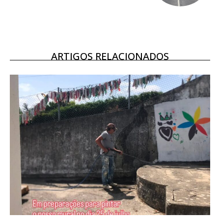
16
€
12 meses
ARTIGOS RELACIONADOS
Acesso ao conteúdo online
Acesso aos conteúdos Exclusivos para
assinantes
Ofertas para assinatura anual
Escolha o plano