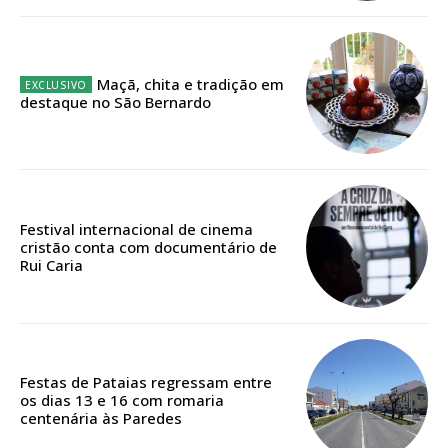
12 meses
Maçã, chita e tradição em
Edição em papel entregue à Quinta-feira em sua
destaque no São Bernardo
casa
Acesso ao conteúdo online
Acesso aos conteúdos Exclusivos para
assinantes
Ofertas para assinatura anual
Festival internacional de cinema
cristão conta com documentário de
Rui Caria
Escolha o plano
Festas de Pataias regressam entre
ASSINATURA
os dias 13 e 16 com romaria
DIGITAL ANUAL
centenária às Paredes