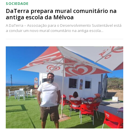
SOCIEDADE
DaTerra prepara mural comunitário na
antiga escola da Mélvoa
A DaTerra – Associação para o Desenvolvimento Sustentável está
a concluir um novo mural comunitário na antiga escola...