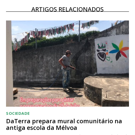
12 meses
ARTIGOS RELACIONADOS
Acesso ao conteúdo online
Acesso aos conteúdos Exclusivos para
assinantes
Ofertas para assinatura anual
Escolha o plano
SOCIEDADE
DaTerra prepara mural comunitário na
antiga escola da Mélvoa