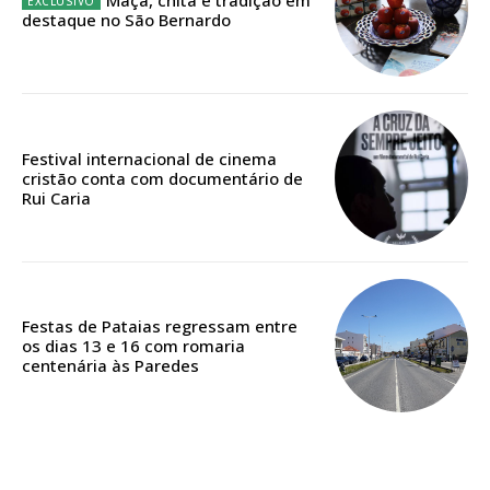
Maçã, chita e tradição em
destaque no São Bernardo
Edição em papel entregue à Quinta-feira em sua
casa
Acesso ao conteúdo online
Acesso aos conteúdos Exclusivos para
Festival internacional de cinema
assinantes
cristão conta com documentário de
Rui Caria
Ofertas para assinatura anual
Escolha o plano
Festas de Pataias regressam entre
os dias 13 e 16 com romaria
centenária às Paredes
ASSINATURA
DIGITAL ANUAL
16
€