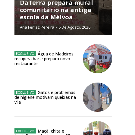
DaTerra prepara mural
comunitário na antiga
escola da Mélvoa
Ana Ferraz Pereira
-
6 De Agosto, 2026
NATURA
L ANUAL
6
€
Água de Madeiros
recupera bar e prepara novo
restaurante
meses
o online
Gatos e problemas
de higiene motivam queixas na
os Exclusivos para
vila
atura anual
 o plano
Maçã, chita e