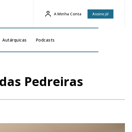
A Minha Conta
Assine já!
Autárquicas
Podcasts
 das Pedreiras