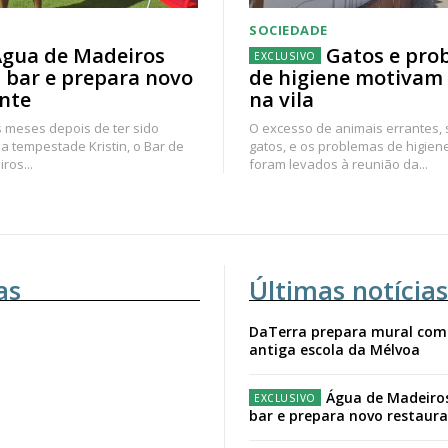
SOCIEDADE
gua de Madeiros
Gatos e pro
 bar e prepara novo
de higiene motivam
nte
na vila
 meses depois de ter sido
O excesso de animais errantes,
a tempestade Kristin, o Bar de
gatos, e os problemas de higien
ros...
foram levados à reunião da...
as
Últimas notícias
DaTerra prepara mural com
antiga escola da Mélvoa
Água de Madeiro
bar e prepara novo restaur