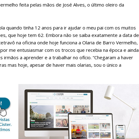
rmelho feita pelas mãos de José Alves, o último oleiro da
cola quando tinha 12 anos para ir ajudar o meu pai com os muitos
lves, que hoje tem 62. Embora não se saiba exatamente a data de
 tetravô na oficina onde hoje funciona a Olaria de Barro Vermelho,
i por me entusiasmar com os trocos que recebia na época e ainda
eis irmãos a aprender e a trabalhar no ofício. “Chegaram a haver
ras mas hoje, apesar de haver mais olarias, sou o único a
lanos de Assinatu
 assinante do Região de Cister e ajude-nos a manter este serviço 