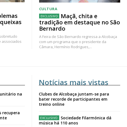
CULTURA
blemas
Maçã, chita e
 queixas
tradição em destaque no São
Bernardo
 sobretudo
A Feira de São Bernardo regressa a Alcobaça
e associados
com um programa que o presidente da
Câmara, Hermínio Rodrigues,...
Notícias mais vistas
unitário na
Clubes de Alcobaça juntam-se para
bater recorde de participantes em
treino online
s recupera
ante
Sociedade Filarmónica dá
música há 110 anos