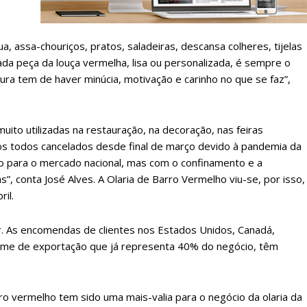
Sendo assinante terá acesso a todos os conteúdos exclusivos e versões digitais.
Escolha o plano de assinatura desejado:
ua, assa-chouriços, pratos, saladeiras, descansa colheres, tijelas
da peça da louça vermelha, lisa ou personalizada, é sempre o
ra tem de haver minúcia, motivação e carinho no que se faz”,
ATURA
ASSI
ESSA
DIGITA
2
€
1
ito utilizadas na restauração, na decoração, nas feiras
os todos cancelados desde final de março devido à pandemia da
o para o mercado nacional, mas com o confinamento e a
eses
12 
 conta José Alves. A Olaria de Barro Vermelho viu-se, por isso,
ril.
regue à Quinta-feira
Acesso ao conteúd
Acesso aos conteúd
. As encomendas de clientes nos Estados Unidos, Canadá,
 online
assinantes
olume de exportação que já representa 40% do negócio, têm
os Exclusivos para
Ofertas para assin
tura anual
o vermelho tem sido uma mais-valia para o negócio da olaria da
Escolha