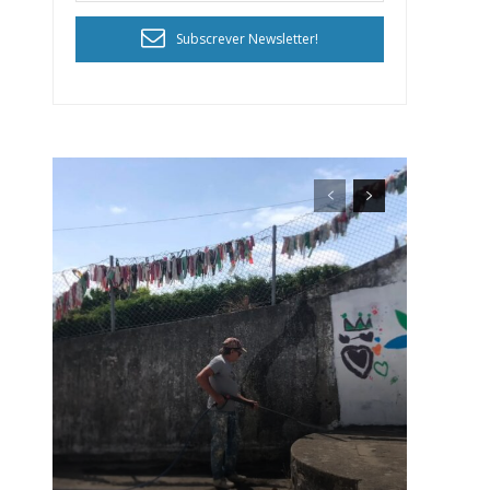
Subscrever Newsletter!
ra
público!