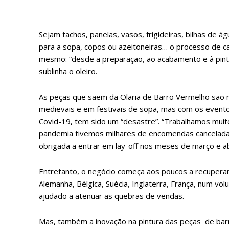
Sejam tachos, panelas, vasos, frigideiras, bilhas de ág
para a sopa, copos ou azeitoneiras… o processo de ca
mesmo: “desde a preparação, ao acabamento e à pintu
ASSIN
sublinha o oleiro.
IMPR
3
As peças que saem da Olaria de Barro Vermelho são mu
medievais e em festivais de sopa, mas com os event
Covid-19, tem sido um “desastre”. “Trabalhamos muit
12 m
pandemia tivemos milhares de encomendas canceladas”,
obrigada a entrar em lay-off nos meses de março e ab
Edição em papel ent
em sua casa
Entretanto, o negócio começa aos poucos a recuperar
Acesso ao conteúdo
Alemanha, Bélgica, Suécia, Inglaterra, França, num v
Acesso aos conteúd
ajudado a atenuar as quebras de vendas.
assinantes
Ofertas para assina
Mas, também a inovação na pintura das peças de barr