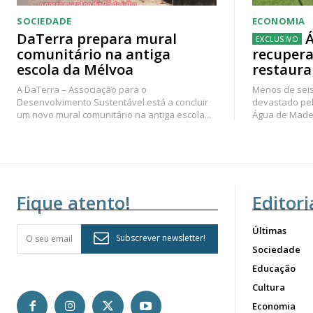
SOCIEDADE
ECONOMIA
DaTerra prepara mural
Á
comunitário na antiga
recupera
escola da Mélvoa
restaura
A DaTerra – Associação para o
Menos de seis
Desenvolvimento Sustentável está a concluir
devastado pel
um novo mural comunitário na antiga escola...
Água de Madei
Fique atento!
Editori
Últimas
Subscrever newsletter!
Sociedade
Educação
Cultura
Economia