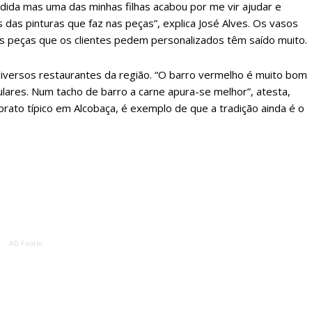
rdida mas uma das minhas filhas acabou por me vir ajudar e
as pinturas que faz nas peças”, explica José Alves. Os vasos
 o plano
 peças que os clientes pedem personalizados têm saído muito.
 diversos restaurantes da região. “O barro vermelho é muito bom
culares. Num tacho de barro a carne apura-se melhor”, atesta,
 prato típico em Alcobaça, é exemplo de que a tradição ainda é o
AD Footer