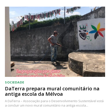
Acesso ao conteúdo online
Acesso aos conteúdos Exclusivos para
assinantes
Ofertas para assinatura anual
Escolha o plano
SOCIEDADE
DaTerra prepara mural comunitário na
antiga escola da Mélvoa
A DaTerra – Associação para o Desenvolvimento Sustentável está
a concluir um novo mural comunitário na antiga escola...