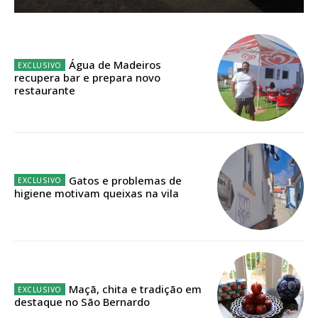
Planos de Assinatura
Faça-se assinante do Região de Cister e ajude-nos a manter este serviço
Água de Madeiros
público!
recupera bar e prepara novo
restaurante
Sendo assinante terá acesso a todos os conteúdos exclusivos e versões
digitais.
Escolha o plano de assinatura desejado:
Gatos e problemas de
higiene motivam queixas na vila
ASSINATURA
IMPRESSA
32
€
12 meses
Maçã, chita e tradição em
destaque no São Bernardo