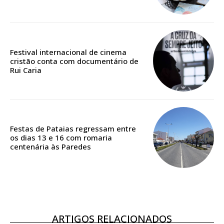
Edição em papel entregue à Quinta-feira em sua
casa
Acesso ao conteúdo online
Festival internacional de cinema
Acesso aos conteúdos Exclusivos para
cristão conta com documentário de
assinantes
Rui Caria
Ofertas para assinatura anual
Escolha o plano
Festas de Pataias regressam entre
os dias 13 e 16 com romaria
centenária às Paredes
ASSINATURA
DIGITAL ANUAL
16
€
ARTIGOS RELACIONADOS
12 meses