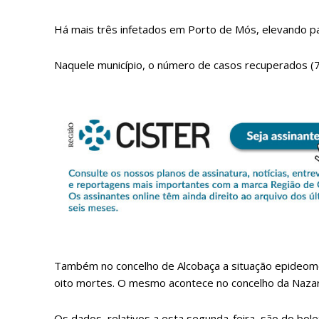
Há mais três infetados em Porto de Mós, elevando pa
Naquele município, o número de casos recuperados (78
P
Faça-se
Também no concelho de Alcobaça a situação epideomo
oito mortes. O mesmo acontece no concelho da Nazaré
Os dados, relativos a esta segunda-feira, são do bol