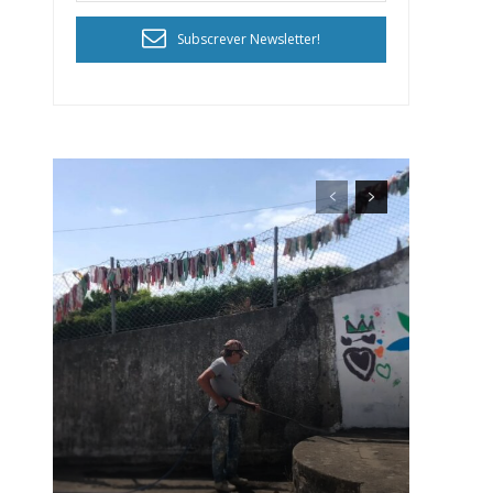
Subscrever Newsletter!
ra
público!