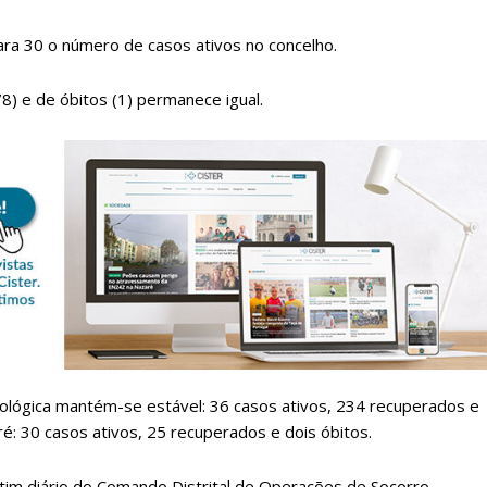
ra 30 o número de casos ativos no concelho.
) e de óbitos (1) permanece igual.
lanos de Assinatu
 assinante do Região de Cister e ajude-nos a manter este serviço 
Sendo assinante terá acesso a todos os conteúdos exclusivos e versões digitais.
Escolha o plano de assinatura desejado:
lógica mantém-se estável: 36 casos ativos, 234 recuperados e
: 30 casos ativos, 25 recuperados e dois óbitos.
etim diário do Comando Distrital de Operações de Socorro