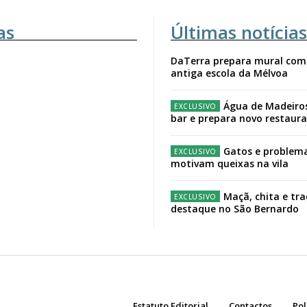
as
Últimas notícias
DaTerra prepara mural com
antiga escola da Mélvoa
Água de Madeiro
bar e prepara novo restaur
Gatos e problema
motivam queixas na vila
Maçã, chita e tr
destaque no São Bernardo
Estatuto Editorial
Contactos
Pol