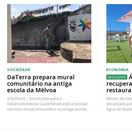
SOCIEDADE
ECONOMIA
DaTerra prepara mural
Á
comunitário na antiga
recupera
escola da Mélvoa
restaura
A DaTerra – Associação para o
Menos de seis
Desenvolvimento Sustentável está a concluir
devastado pel
um novo mural comunitário na antiga escola...
Água de Madei