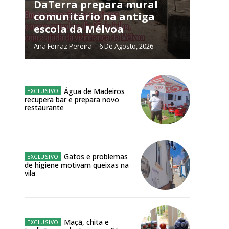
NATURA
DaTerra prepara mural
L ANUAL
comunitário na antiga
escola da Mélvoa
6
€
Ana Ferraz Pereira
-
6 De Agosto, 2026
meses
o online
Água de Madeiros
recupera bar e prepara novo
os Exclusivos para
restaurante
atura anual
Gatos e problemas
 o plano
de higiene motivam queixas na
vila
Maçã, chita e