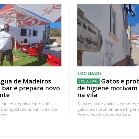
SOCIEDADE
gua de Madeiros
Gatos e pro
 bar e prepara novo
de higiene motivam
nte
na vila
 meses depois de ter sido
O excesso de animais errantes,
a tempestade Kristin, o Bar de
gatos, e os problemas de higien
ros...
foram levados à reunião da...