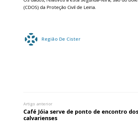
ASSIN
IMPR
(CDOS) da Proteção Civil de Leiria.
3
12 m
Região De Cister
Edição em papel ent
em sua casa
Acesso ao conteúdo
Acesso aos conteúd
assinantes
Ofertas para assina
Artigo anterior
Café Jóia serve de ponto de encontro do
Escolha
calvarienses