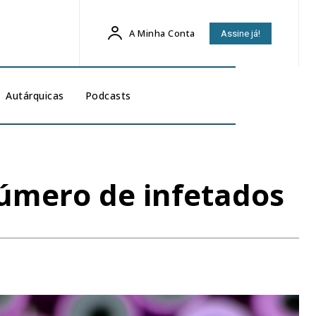
A Minha Conta
Assine já!
Autárquicas
Podcasts
número de infetados