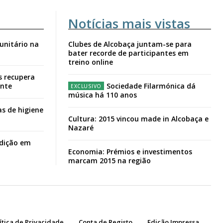
Notícias mais vistas
unitário na
Clubes de Alcobaça juntam-se para
bater recorde de participantes em
treino online
s recupera
ante
Sociedade Filarmónica dá
música há 110 anos
s de higiene
Cultura: 2015 vincou made in Alcobaça e
Nazaré
adição em
Economia: Prémios e investimentos
marcam 2015 na região
ítica de Privacidade
Conta de Registo
Edição Impressa