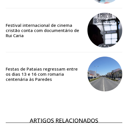
Edição em papel entregue à Quinta-feira em sua
casa
Acesso ao conteúdo online
Festival internacional de cinema
cristão conta com documentário de
Acesso aos conteúdos Exclusivos para
Rui Caria
assinantes
Ofertas para assinatura anual
Escolha o plano
Festas de Pataias regressam entre
os dias 13 e 16 com romaria
centenária às Paredes
ASSINATURA
DIGITAL ANUAL
16
€
ARTIGOS RELACIONADOS
12 meses