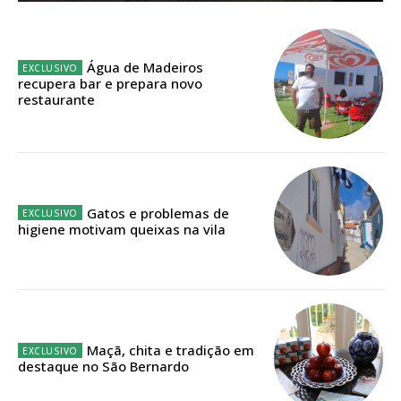
Planos de Assinatura
Faça-se assinante do Região de Cister e ajude-nos a manter este serviço
Água de Madeiros
público!
recupera bar e prepara novo
restaurante
Sendo assinante terá acesso a todos os conteúdos exclusivos e versões
digitais.
Escolha o plano de assinatura desejado:
Gatos e problemas de
higiene motivam queixas na vila
ASSINATURA
IMPRESSA
32
€
12 meses
Maçã, chita e tradição em
destaque no São Bernardo