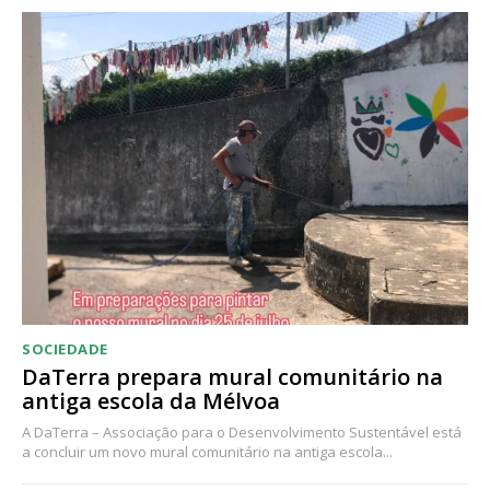
Acesso ao conteúdo online
Acesso aos conteúdos Exclusivos para
assinantes
Ofertas para assinatura anual
Escolha o plano
SOCIEDADE
DaTerra prepara mural comunitário na
antiga escola da Mélvoa
A DaTerra – Associação para o Desenvolvimento Sustentável está
a concluir um novo mural comunitário na antiga escola...