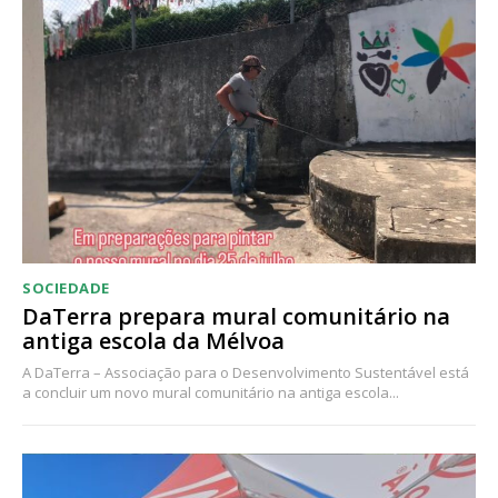
SOCIEDADE
DaTerra prepara mural comunitário na
antiga escola da Mélvoa
A DaTerra – Associação para o Desenvolvimento Sustentável está
a concluir um novo mural comunitário na antiga escola...