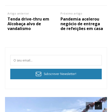
Artigo anterior
Próximo artigo
Tenda drive-thru em
Pandemia acelerou
Alcobaça alvo de
negócio de entrega
vandalismo
de refeições em casa
Planos de Assinatura
Faça-se assinante do Região de Cister e ajude-nos a manter este serviço
público!
Subscrever Newsletter!
Sendo assinante terá acesso a todos os conteúdos exclusivos e versões
digitais.
Escolha o plano de assinatura desejado: