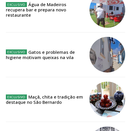
Água de Madeiros
recupera bar e prepara novo
restaurante
ASSINATURA
DIGITAL ANUAL
16
€
Gatos e problemas de
12 meses
higiene motivam queixas na vila
Acesso ao conteúdo online
Acesso aos conteúdos Exclusivos para
assinantes
Maçã, chita e tradição em
Ofertas para assinatura anual
destaque no São Bernardo
Escolha o plano