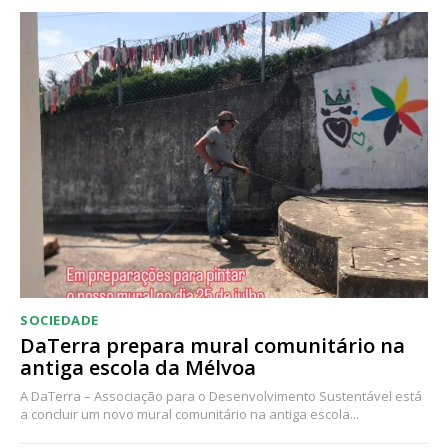
Acesso ao conteúdo online
Acesso aos conteúdos Exclusivos para
assinantes
Ofertas para assinatura anual
Escolha o plano
SOCIEDADE
DaTerra prepara mural comunitário na
antiga escola da Mélvoa
A DaTerra – Associação para o Desenvolvimento Sustentável está
a concluir um novo mural comunitário na antiga escola...