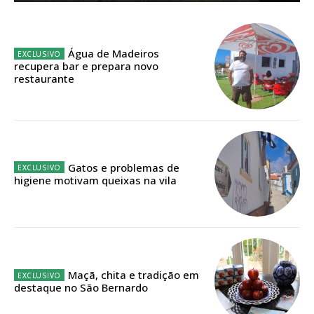
Planos de Assinatura
Faça-se assinante do Região de Cister e ajude-nos a manter este serviço
Água de Madeiros
público!
recupera bar e prepara novo
restaurante
Sendo assinante terá acesso a todos os conteúdos exclusivos e versões
digitais.
Escolha o plano de assinatura desejado:
Gatos e problemas de
higiene motivam queixas na vila
ASSINATURA
IMPRESSA
32
€
12 meses
Maçã, chita e tradição em
destaque no São Bernardo