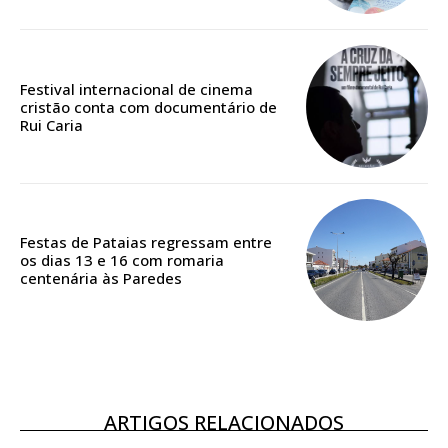
Edição em papel entregue à Quinta-feira em sua
casa
Acesso ao conteúdo online
Festival internacional de cinema
Acesso aos conteúdos Exclusivos para
cristão conta com documentário de
Rui Caria
assinantes
Ofertas para assinatura anual
Escolha o plano
Festas de Pataias regressam entre
os dias 13 e 16 com romaria
centenária às Paredes
ASSINATURA
DIGITAL ANUAL
16
€
ARTIGOS RELACIONADOS
12 meses