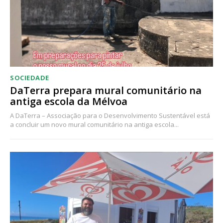
SOCIEDADE
DaTerra prepara mural comunitário na
antiga escola da Mélvoa
A DaTerra – Associação para o Desenvolvimento Sustentável está
a concluir um novo mural comunitário na antiga escola...