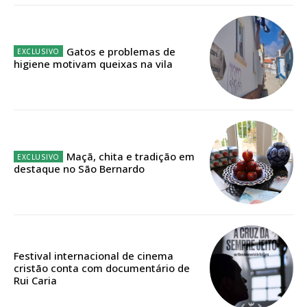
32
€
Gatos e problemas de
12 meses
higiene motivam queixas na vila
Edição em papel entregue à Quinta-feira em sua
casa
Acesso ao conteúdo online
Maçã, chita e tradição em
destaque no São Bernardo
Acesso aos conteúdos Exclusivos para
assinantes
Ofertas para assinatura anual
Escolha o plano
Festival internacional de cinema
cristão conta com documentário de
Rui Caria