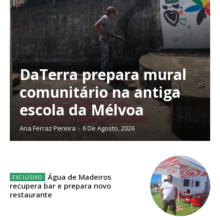
DaTerra prepara mural
Planos de Assinatura
comunitário na antiga
escola da Mélvoa
Faça-se assinante do Região de Cister e ajude-nos a manter este serviço
público!
Ana Ferraz Pereira
-
6 De Agosto, 2026
Sendo assinante terá acesso a todos os conteúdos exclusivos e versões
digitais.
Escolha o plano de assinatura desejado:
Água de Madeiros
recupera bar e prepara novo
restaurante
ASSINATURA
IMPRESSA