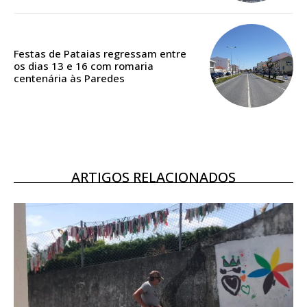
ASSINATURA
DIGITAL ANUAL
16
€
Festas de Pataias regressam entre
os dias 13 e 16 com romaria
centenária às Paredes
12 meses
Acesso ao conteúdo online
Acesso aos conteúdos Exclusivos para
ARTIGOS RELACIONADOS
assinantes
Ofertas para assinatura anual
Escolha o plano