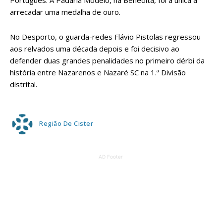
Português. A Padaria Modelo, na Benedita, foi a única a
arrecadar uma medalha de ouro.
No Desporto, o guarda-redes Flávio Pistolas regressou
aos relvados uma década depois e foi decisivo ao
defender duas grandes penalidades no primeiro dérbi da
história entre Nazarenos e Nazaré SC na 1.ª Divisão
distrital.
Região De Cister
AD Footer