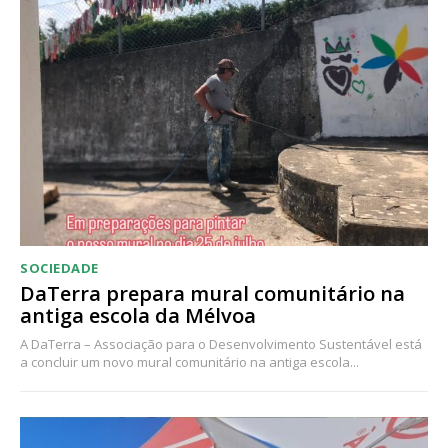
Acesso ao conteúdo online
Acesso aos conteúdos Exclusivos para
assinantes
Ofertas para assinatura anual
Escolha o plano
SOCIEDADE
DaTerra prepara mural comunitário na
antiga escola da Mélvoa
A DaTerra – Associação para o Desenvolvimento Sustentável está
a concluir um novo mural comunitário na antiga escola...