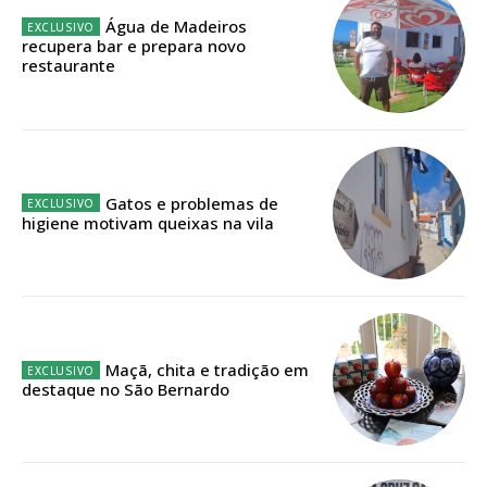
Água de Madeiros
recupera bar e prepara novo
Faça-se assinante do Região de Cister e ajude-nos a manter este serviço
restaurante
público!
Sendo assinante terá acesso a todos os conteúdos exclusivos e versões
digitais.
Escolha o plano de assinatura desejado:
Gatos e problemas de
higiene motivam queixas na vila
ASSINATURA
IMPRESSA
32
€
Maçã, chita e tradição em
destaque no São Bernardo
12 meses