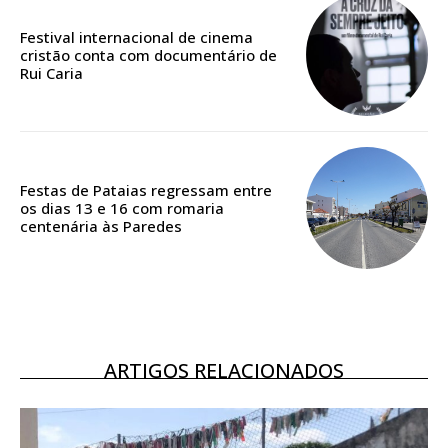
Edição em papel entregue à Quinta-feira em sua
casa
Festival internacional de cinema
Acesso ao conteúdo online
cristão conta com documentário de
Rui Caria
Acesso aos conteúdos Exclusivos para
assinantes
Ofertas para assinatura anual
Escolha o plano
Festas de Pataias regressam entre
os dias 13 e 16 com romaria
centenária às Paredes
ASSINATURA
DIGITAL ANUAL
16
€
ARTIGOS RELACIONADOS
12 meses