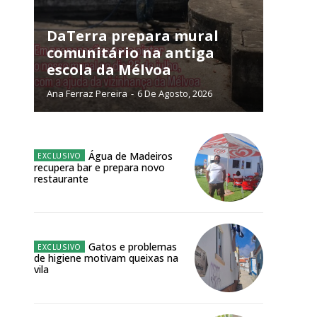
NATURA
L ANUAL
DaTerra prepara mural
comunitário na antiga
6
€
escola da Mélvoa
Ana Ferraz Pereira
-
6 De Agosto, 2026
meses
o online
Água de Madeiros
os Exclusivos para
recupera bar e prepara novo
restaurante
atura anual
 o plano
Gatos e problemas
de higiene motivam queixas na
vila