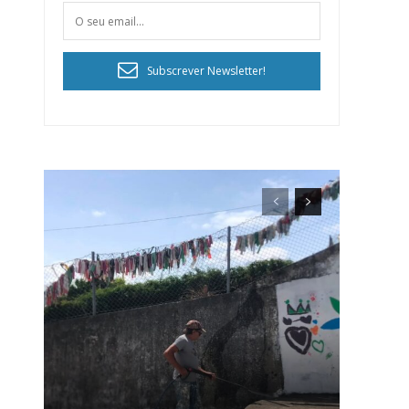
Subscrever Newsletter!
ra
público!