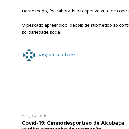
ASSIN
Deste modo, foi elaborado o respetivo auto de contra
IMPR
3
O pescado apreendido, depois de submetido ao controlo
solidariedade social.
12 m
Região De Cister
Edição em papel ent
em sua casa
Acesso ao conteúdo
Acesso aos conteúd
assinantes
Ofertas para assina
Escolha
Artigo anterior
Covid-19: Gimnodesportivo de Alcobaça
acolhe campanha de vacinação