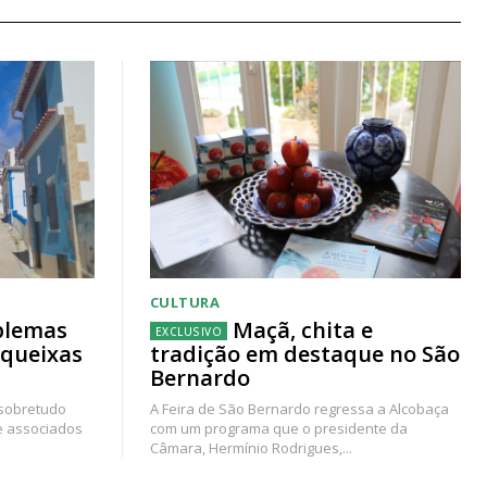
CULTURA
blemas
Maçã, chita e
 queixas
tradição em destaque no São
Bernardo
 sobretudo
A Feira de São Bernardo regressa a Alcobaça
e associados
com um programa que o presidente da
Câmara, Hermínio Rodrigues,...