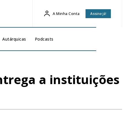
A Minha Conta
Assine já!
Autárquicas
Podcasts
trega a instituições