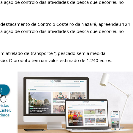
ma ação de controlo das atividades de pesca que decorreu no
ubdestacamento de Controlo Costeiro da Nazaré, apreendeu 124
ma ação de controlo das atividades de pesca que decorreu no
 um atrelado de transporte “, pescado sem a medida
são. O produto tem um valor estimado de 1.240 euros.
lanos de Assinatu
 assinante do Região de Cister e ajude-nos a manter este serviço 
Sendo assinante terá acesso a todos os conteúdos exclusivos e versões digitais.
Escolha o plano de assinatura desejado: