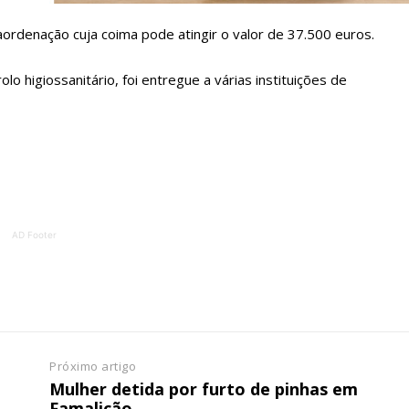
ATURA
ASSI
ordenação cuja coima pode atingir o valor de 37.500 euros.
ESSA
DIGITA
2
€
1
 higiossanitário, foi entregue a várias instituições de
eses
12 
regue à Quinta-feira
Acesso ao conteúd
Acesso aos conteúd
 online
assinantes
AD Footer
os Exclusivos para
Ofertas para assin
tura anual
Escolha
 o plano
Próximo artigo
Mulher detida por furto de pinhas em
Famalicão