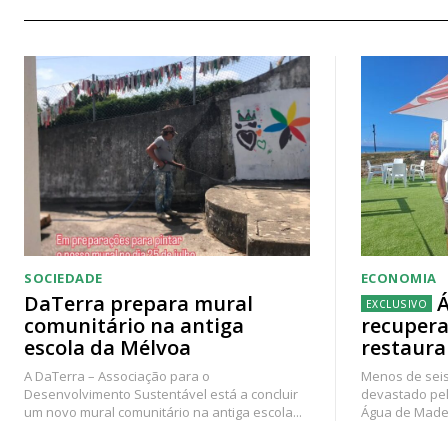
SOCIEDADE
ECONOMIA
DaTerra prepara mural
Á
comunitário na antiga
recupera
escola da Mélvoa
restaura
A DaTerra – Associação para o
Menos de seis
Desenvolvimento Sustentável está a concluir
devastado pel
um novo mural comunitário na antiga escola...
Água de Madei