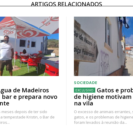
ARTIGOS RELACIONADOS
SOCIEDADE
gua de Madeiros
Gatos e pro
 bar e prepara novo
de higiene motivam
nte
na vila
 meses depois de ter sido
O excesso de animais errantes,
a tempestade Kristin, o Bar de
gatos, e os problemas de higien
ros...
foram levados à reunião da...