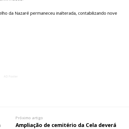
ATURA
ASSI
ESSA
DIGITA
lho da Nazaré permaneceu inalterada, contabilizando nove
2
€
1
eses
12 
regue à Quinta-feira
Acesso ao conteúd
Acesso aos conteúd
 online
assinantes
os Exclusivos para
Ofertas para assin
AD Footer
tura anual
Escolha
 o plano
Próximo artigo
a
Ampliação de cemitério da Cela deverá