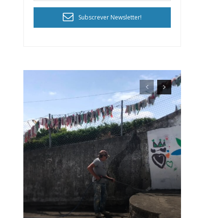
Subscrever Newsletter!
ra
público!