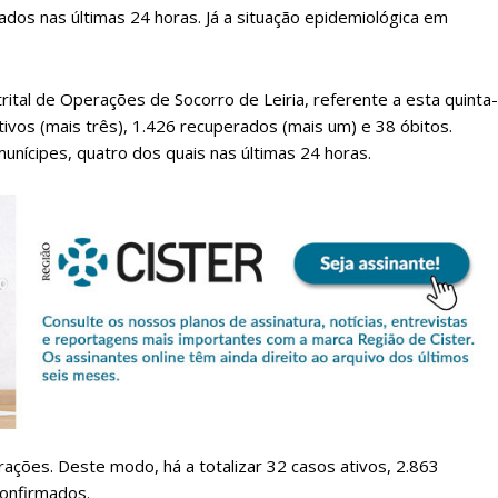
dos nas últimas 24 horas. Já a situação epidemiológica em
tal de Operações de Socorro de Leiria, referente a esta quinta-
ativos (mais três), 1.426 recuperados (mais um) e 38 óbitos.
munícipes, quatro dos quais nas últimas 24 horas.
lanos de Assinatu
 assinante do Região de Cister e ajude-nos a manter este serviço 
Sendo assinante terá acesso a todos os conteúdos exclusivos e versões digitais.
Escolha o plano de assinatura desejado:
rações. Deste modo, há a totalizar 32 casos ativos, 2.863
confirmados.