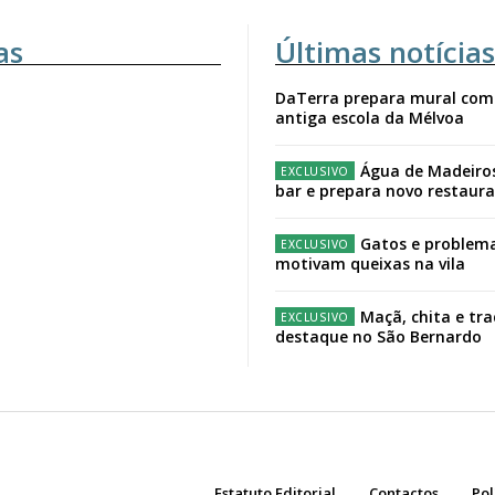
as
Últimas notícias
DaTerra prepara mural com
antiga escola da Mélvoa
Água de Madeiro
bar e prepara novo restaur
Gatos e problema
motivam queixas na vila
Maçã, chita e tr
destaque no São Bernardo
Estatuto Editorial
Contactos
Pol