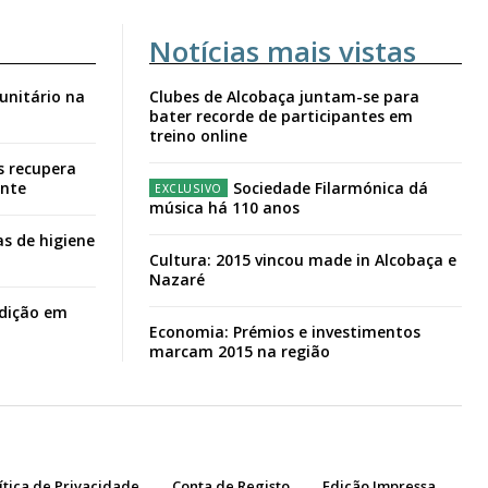
Notícias mais vistas
unitário na
Clubes de Alcobaça juntam-se para
bater recorde de participantes em
treino online
s recupera
ante
Sociedade Filarmónica dá
música há 110 anos
s de higiene
Cultura: 2015 vincou made in Alcobaça e
Nazaré
adição em
Economia: Prémios e investimentos
marcam 2015 na região
ítica de Privacidade
Conta de Registo
Edição Impressa