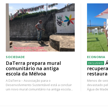
SOCIEDADE
ECONOMIA
DaTerra prepara mural
Á
comunitário na antiga
recupera
escola da Mélvoa
restaura
A DaTerra – Associação para o
Menos de seis
Desenvolvimento Sustentável está a concluir
devastado pel
um novo mural comunitário na antiga escola...
Água de Madei