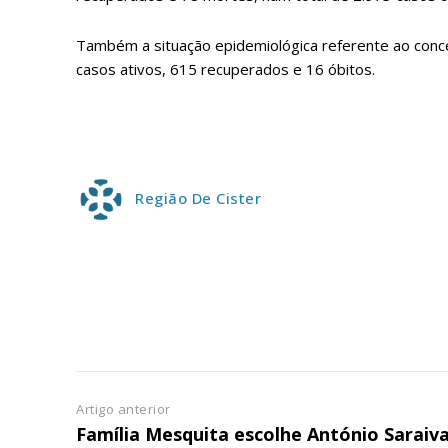
ASSIN
IMPR
Também a situação epidemiológica referente ao conce
3
casos ativos, 615 recuperados e 16 óbitos.
12 m
Edição em papel ent
em sua casa
Região De Cister
Acesso ao conteúdo
Acesso aos conteúd
assinantes
Ofertas para assina
Escolha
Artigo anterior
Família Mesquita escolhe António Saraiv