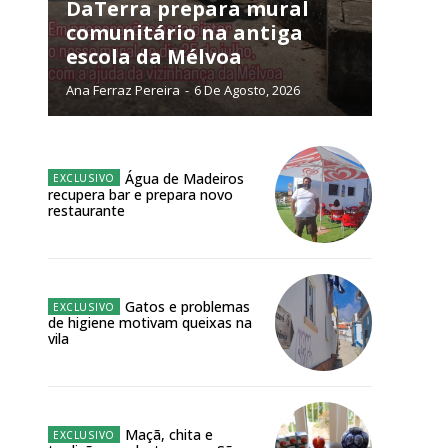
NATURA
DaTerra prepara mural
L ANUAL
comunitário na antiga
escola da Mélvoa
6
€
Ana Ferraz Pereira
-
6 De Agosto, 2026
meses
o online
Água de Madeiros
recupera bar e prepara novo
os Exclusivos para
restaurante
atura anual
Gatos e problemas
 o plano
de higiene motivam queixas na
vila
Maçã, chita e