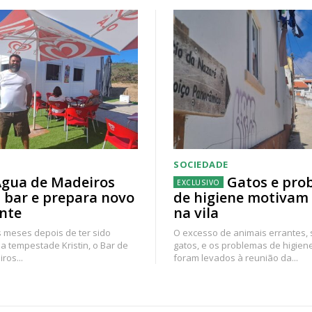
SOCIEDADE
gua de Madeiros
Gatos e pro
 bar e prepara novo
de higiene motivam
nte
na vila
 meses depois de ter sido
O excesso de animais errantes,
a tempestade Kristin, o Bar de
gatos, e os problemas de higien
ros...
foram levados à reunião da...