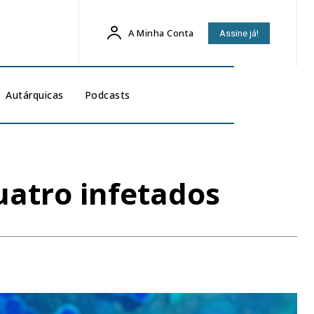
A Minha Conta
Assine já!
Autárquicas
Podcasts
uatro infetados