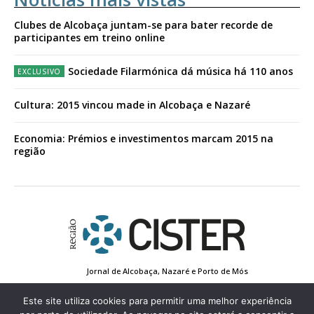
Clubes de Alcobaça juntam-se para bater recorde de
participantes em treino online
Sociedade Filarmónica dá música há 110 anos
Cultura: 2015 vincou made in Alcobaça e Nazaré
Economia: Prémios e investimentos marcam 2015 na
região
Jornal de Alcobaça, Nazaré e Porto de Mós
Estatuto Editorial
Contactos
Política de Privacidade
Conta de Registo
Edição Impressa
Este site utiliza cookies para permitir uma melhor experiência