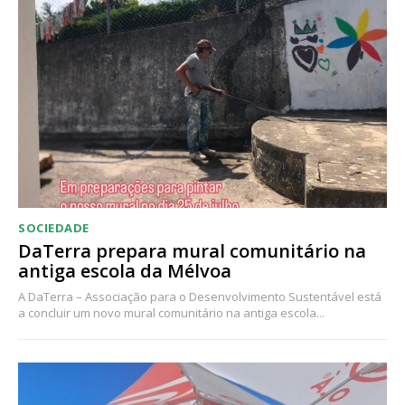
Acesso ao conteúdo online
Acesso aos conteúdos Exclusivos para
assinantes
Ofertas para assinatura anual
Escolha o plano
SOCIEDADE
DaTerra prepara mural comunitário na
antiga escola da Mélvoa
A DaTerra – Associação para o Desenvolvimento Sustentável está
a concluir um novo mural comunitário na antiga escola...