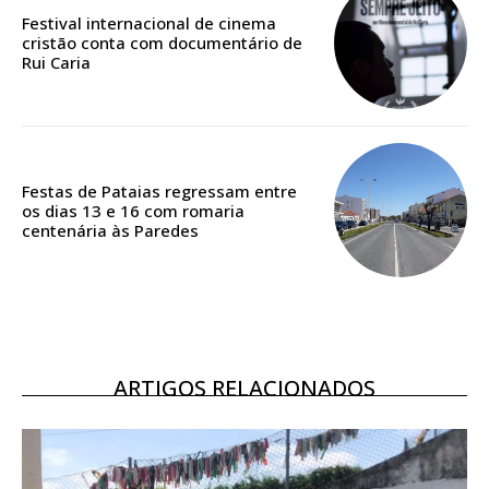
casa
Festival internacional de cinema
cristão conta com documentário de
Acesso ao conteúdo online
Rui Caria
Acesso aos conteúdos Exclusivos para
assinantes
Ofertas para assinatura anual
Festas de Pataias regressam entre
Escolha o plano
os dias 13 e 16 com romaria
centenária às Paredes
ASSINATURA
DIGITAL ANUAL
16
€
ARTIGOS RELACIONADOS
12 meses