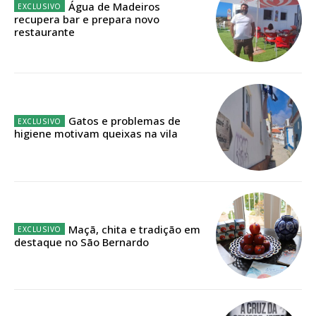
Água de Madeiros
recupera bar e prepara novo
Faça-se assinante do Região de Cister e ajude-nos a manter este serviço
restaurante
público!
Sendo assinante terá acesso a todos os conteúdos exclusivos e versões
digitais.
Escolha o plano de assinatura desejado:
Gatos e problemas de
higiene motivam queixas na vila
ASSINATURA
IMPRESSA
32
€
Maçã, chita e tradição em
destaque no São Bernardo
12 meses
Edição em papel entregue à Quinta-feira em sua