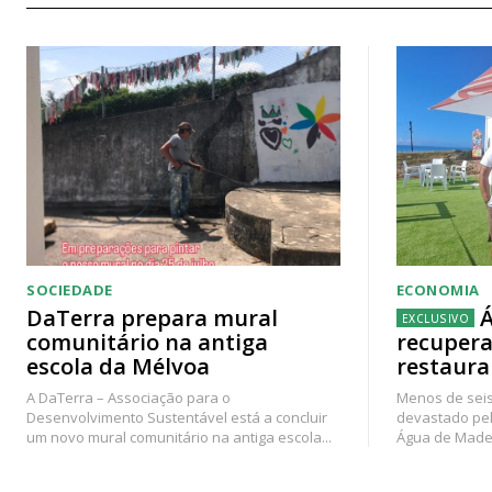
SOCIEDADE
ECONOMIA
DaTerra prepara mural
Á
comunitário na antiga
recupera
escola da Mélvoa
restaura
A DaTerra – Associação para o
Menos de seis
Desenvolvimento Sustentável está a concluir
devastado pel
um novo mural comunitário na antiga escola...
Água de Madei