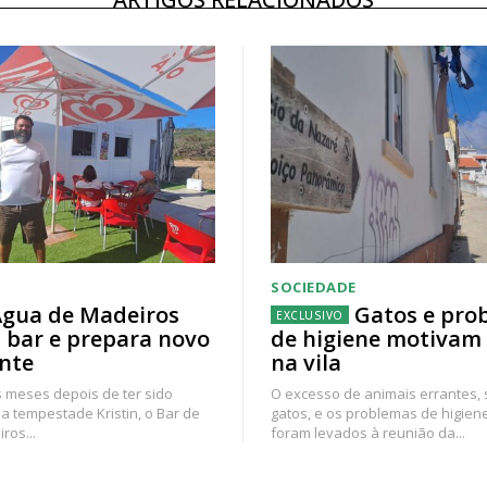
SOCIEDADE
gua de Madeiros
Gatos e pro
 bar e prepara novo
de higiene motivam
nte
na vila
 meses depois de ter sido
O excesso de animais errantes,
a tempestade Kristin, o Bar de
gatos, e os problemas de higien
ros...
foram levados à reunião da...