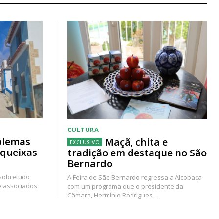
CULTURA
blemas
Maçã, chita e
 queixas
tradição em destaque no São
Bernardo
 sobretudo
A Feira de São Bernardo regressa a Alcobaça
e associados
com um programa que o presidente da
Câmara, Hermínio Rodrigues,...