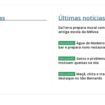
as
Últimas notícias
DaTerra prepara mural com
antiga escola da Mélvoa
Água de Madeiro
bar e prepara novo restaur
Gatos e problema
motivam queixas na vila
Maçã, chita e tr
destaque no São Bernardo