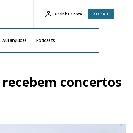
A Minha Conta
Assine já!
Autárquicas
Podcasts
a recebem concertos