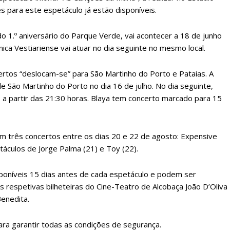
ATURA
ASSI
es para este espetáculo já estão disponíveis.
ESSA
DIGITA
2
€
1
1.º aniversário do Parque Verde, vai acontecer a 18 de junho
nica Vestiariense vai atuar no dia seguinte no mesmo local.
eses
12 
ertos “deslocam-se” para São Martinho do Porto e Pataias. A
e São Martinho do Porto no dia 16 de julho. No dia seguinte,
regue à Quinta-feira
Acesso ao conteúd
 a partir das 21:30 horas. Blaya tem concerto marcado para 15
Acesso aos conteúd
 online
assinantes
 três concertos entre os dias 20 e 22 de agosto: Expensive
os Exclusivos para
Ofertas para assin
etáculos de Jorge Palma (21) e Toy (22).
tura anual
Escolha
sponíveis 15 dias antes de cada espetáculo e podem ser
 respetivas bilheteiras do Cine-Teatro de Alcobaça João D’Oliva
 o plano
Benedita.
ara garantir todas as condições de segurança.