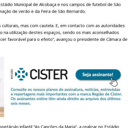
stádio Municipal de Alcobaça e nos campos de futebol de São
mação de verão e da Feira de São Bernardo.
s culturais, mas com cautela. E, em contacto com as autoridades
olo na utilização destes espaços, sendo os mais aconselhados
ecer favorável para o efeito”, avançou o presidente de Câmara de
lanos de Assinatu
 assinante do Região de Cister e ajude-nos a manter este serviço 
Sendo assinante terá acesso a todos os conteúdos exclusivos e versões digitais.
Escolha o plano de assinatura desejado:
petáculo infantil “As Canções da Maria”, a realizar no Estádio