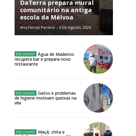
DaTerra prepara mural
NATURA
comunitário na antiga
L ANUAL
escola da Mélvoa
6
€
Ana Ferraz Pereira
-
6 De Agosto, 2026
meses
Água de Madeiros
o online
recupera bar e prepara novo
restaurante
os Exclusivos para
atura anual
Gatos e problemas
de higiene motivam queixas na
 o plano
vila
Maçã, chita e