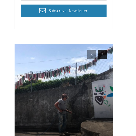
Subscrever Newsletter!
ra
público!