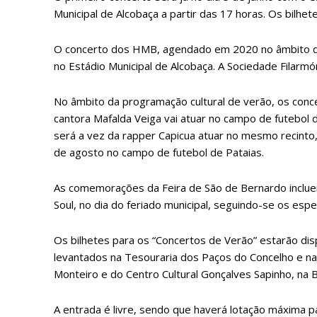
ASSIN
Municipal de Alcobaça a partir das 17 horas. Os bilhet
IMPR
3
O concerto dos HMB, agendado em 2020 no âmbito do 
no Estádio Municipal de Alcobaça. A Sociedade Filarmó
12 m
No âmbito da programação cultural de verão, os conc
cantora Mafalda Veiga vai atuar no campo de futebol d
Edição em papel ent
será a vez da rapper Capicua atuar no mesmo recinto,
em sua casa
de agosto no campo de futebol de Pataias.
Acesso ao conteúdo
As comemorações da Feira de São de Bernardo incluem
Acesso aos conteúd
assinantes
Soul, no dia do feriado municipal, seguindo-se os esp
Ofertas para assina
Os bilhetes para os “Concertos de Verão” estarão di
levantados na Tesouraria dos Paços do Concelho e nas
Escolha
Monteiro e do Centro Cultural Gonçalves Sapinho, na 
A entrada é livre, sendo que haverá lotação máxima p