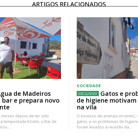
ARTIGOS RELACIONADOS
SOCIEDADE
gua de Madeiros
Gatos e pro
 bar e prepara novo
de higiene motivam
nte
na vila
 meses depois de ter sido
O excesso de animais errantes,
a tempestade Kristin, o Bar de
gatos, e os problemas de higien
ros...
foram levados à reunião da...