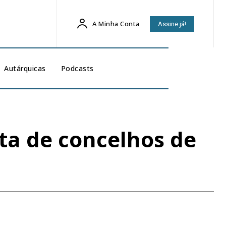
A Minha Conta
Assine já!
Autárquicas
Podcasts
sta de concelhos de