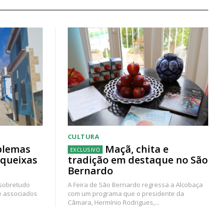
CULTURA
blemas
Maçã, chita e
 queixas
tradição em destaque no São
Bernardo
 sobretudo
A Feira de São Bernardo regressa a Alcobaça
e associados
com um programa que o presidente da
Câmara, Hermínio Rodrigues,...