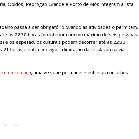
Leiria, Óbidos, Pedrógão Grande e Porto de Mós integram a lista
ATURA
ASSI
ESSA
DIGITA
2
€
1
abalho passa a ser obrigatório quando as atividades o permitam,
 até às 22:30 horas (no interior com um máximo de seis pessoas
) e os espetáculos culturais podem decorrer até às 22:30
eses
12 
 21 horas e entra em vigor a limitação da circulação na via
regue à Quinta-feira
Acesso ao conteúd
Acesso aos conteúd
há uma semana
, uma vez que permanece entre os concelhos
 online
assinantes
os Exclusivos para
Ofertas para assin
tura anual
Escolha
 o plano
AD Footer