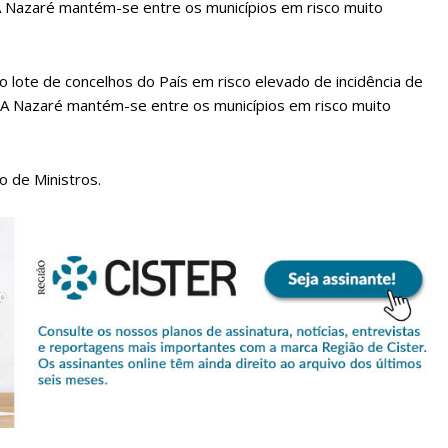
. A Nazaré mantém-se entre os municípios em risco muito
 lote de concelhos do País em risco elevado de incidência de
s. A Nazaré mantém-se entre os municípios em risco muito
o de Ministros.
lanos de Assinatu
 assinante do Região de Cister e ajude-nos a manter este serviço 
Sendo assinante terá acesso a todos os conteúdos exclusivos e versões digitais.
Escolha o plano de assinatura desejado: