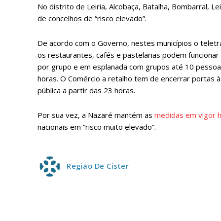
No distrito de Leiria, Alcobaça, Batalha, Bombarral, 
ASSIN
de concelhos de “risco elevado”.
IMPR
3
De acordo com o Governo, nestes municípios o teletr
os restaurantes, cafés e pastelarias podem funcionar
por grupo e em esplanada com grupos até 10 pessoas
12 m
horas. O Comércio a retalho tem de encerrar portas às
pública a partir das 23 horas.
Edição em papel ent
em sua casa
Por sua vez, a Nazaré mantém as
medidas em vigor 
Acesso ao conteúdo
nacionais em “risco muito elevado”.
Acesso aos conteúd
assinantes
Ofertas para assina
Região De Cister
Escolha