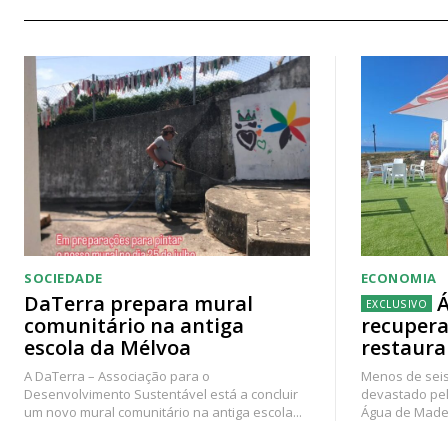
SOCIEDADE
ECONOMIA
DaTerra prepara mural
Á
comunitário na antiga
recupera
escola da Mélvoa
restaura
A DaTerra – Associação para o
Menos de seis
Desenvolvimento Sustentável está a concluir
devastado pel
um novo mural comunitário na antiga escola...
Água de Madei