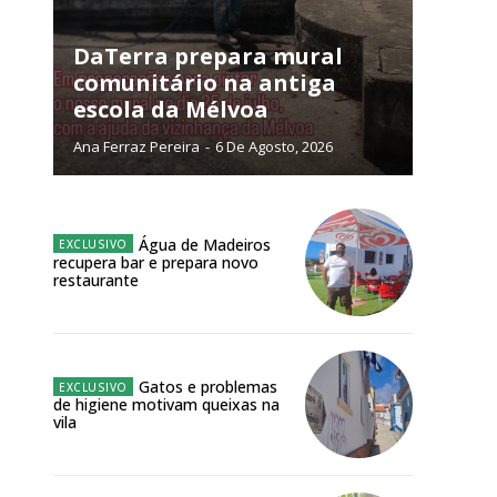
NATURA
L ANUAL
DaTerra prepara mural
comunitário na antiga
6
€
escola da Mélvoa
Ana Ferraz Pereira
-
6 De Agosto, 2026
meses
o online
Água de Madeiros
os Exclusivos para
recupera bar e prepara novo
restaurante
atura anual
 o plano
Gatos e problemas
de higiene motivam queixas na
vila