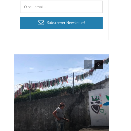
Subscrever Newsletter!
ra
público!