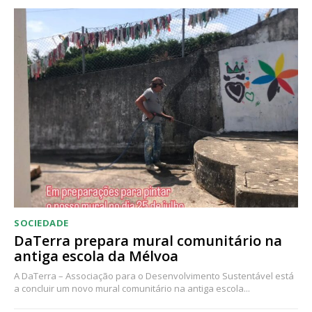
Acesso ao conteúdo online
Acesso aos conteúdos Exclusivos para
assinantes
Ofertas para assinatura anual
Escolha o plano
SOCIEDADE
DaTerra prepara mural comunitário na
antiga escola da Mélvoa
A DaTerra – Associação para o Desenvolvimento Sustentável está
a concluir um novo mural comunitário na antiga escola...