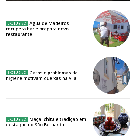
Planos de Assinatura
Faça-se assinante do Região de Cister e ajude-nos a manter este serviço
Água de Madeiros
público!
recupera bar e prepara novo
restaurante
Sendo assinante terá acesso a todos os conteúdos exclusivos e versões
digitais.
Escolha o plano de assinatura desejado:
Gatos e problemas de
higiene motivam queixas na vila
ASSINATURA
IMPRESSA
32
€
12 meses
Maçã, chita e tradição em
destaque no São Bernardo