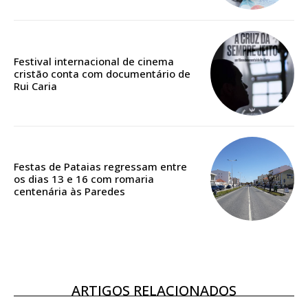
Edição em papel entregue à Quinta-feira em sua
casa
Acesso ao conteúdo online
Festival internacional de cinema
Acesso aos conteúdos Exclusivos para
cristão conta com documentário de
Rui Caria
assinantes
Ofertas para assinatura anual
Escolha o plano
Festas de Pataias regressam entre
os dias 13 e 16 com romaria
centenária às Paredes
ASSINATURA
DIGITAL ANUAL
16
€
ARTIGOS RELACIONADOS
12 meses