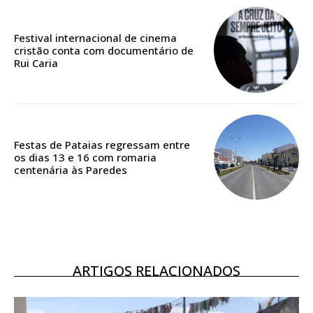
Edição em papel entregue à Quinta-feira em sua
casa
Festival internacional de cinema
Acesso ao conteúdo online
cristão conta com documentário de
Acesso aos conteúdos Exclusivos para
Rui Caria
assinantes
Ofertas para assinatura anual
Escolha o plano
Festas de Pataias regressam entre
os dias 13 e 16 com romaria
centenária às Paredes
ASSINATURA
DIGITAL ANUAL
16
€
ARTIGOS RELACIONADOS
12 meses