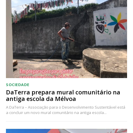
Acesso ao conteúdo online
Acesso aos conteúdos Exclusivos para
assinantes
Ofertas para assinatura anual
Escolha o plano
SOCIEDADE
DaTerra prepara mural comunitário na
antiga escola da Mélvoa
A DaTerra – Associação para o Desenvolvimento Sustentável está
a concluir um novo mural comunitário na antiga escola...