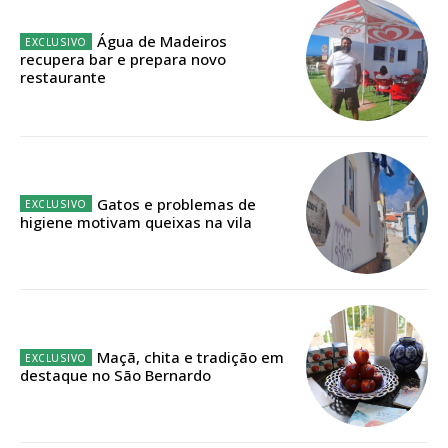
Água de Madeiros
Faça-se assinante do Região de Cister e ajude-nos a manter este serviço
recupera bar e prepara novo
público!
restaurante
Sendo assinante terá acesso a todos os conteúdos exclusivos e versões
digitais.
Escolha o plano de assinatura desejado:
Gatos e problemas de
higiene motivam queixas na vila
ASSINATURA
IMPRESSA
32
€
Maçã, chita e tradição em
12 meses
destaque no São Bernardo