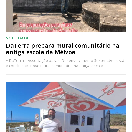
SOCIEDADE
DaTerra prepara mural comunitário na
antiga escola da Mélvoa
A DaTerra – Associação para o Desenvolvimento Sustentável está
a concluir um novo mural comunitário na antiga escola...