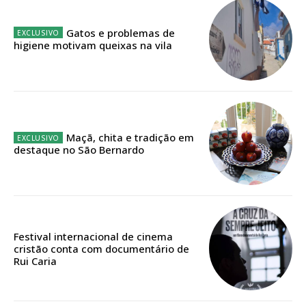
32
€
Gatos e problemas de
higiene motivam queixas na vila
12 meses
Edição em papel entregue à Quinta-feira em sua
casa
Maçã, chita e tradição em
Acesso ao conteúdo online
destaque no São Bernardo
Acesso aos conteúdos Exclusivos para
assinantes
Ofertas para assinatura anual
Escolha o plano
Festival internacional de cinema
cristão conta com documentário de
Rui Caria