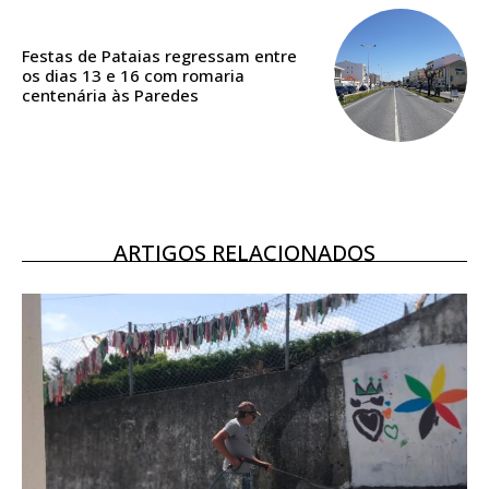
ASSINATURA
DIGITAL ANUAL
16
€
Festas de Pataias regressam entre
os dias 13 e 16 com romaria
centenária às Paredes
12 meses
Acesso ao conteúdo online
ARTIGOS RELACIONADOS
Acesso aos conteúdos Exclusivos para
assinantes
Ofertas para assinatura anual
Escolha o plano