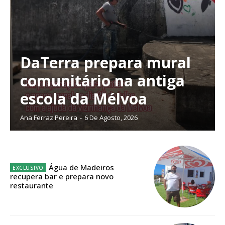
DaTerra prepara mural
Planos de Assinatura
comunitário na antiga
escola da Mélvoa
Faça-se assinante do Região de Cister e ajude-nos a manter este serviço
público!
Ana Ferraz Pereira
-
6 De Agosto, 2026
Sendo assinante terá acesso a todos os conteúdos exclusivos e versões
digitais.
Escolha o plano de assinatura desejado:
Água de Madeiros
recupera bar e prepara novo
restaurante
ASSINATURA
IMPRESSA