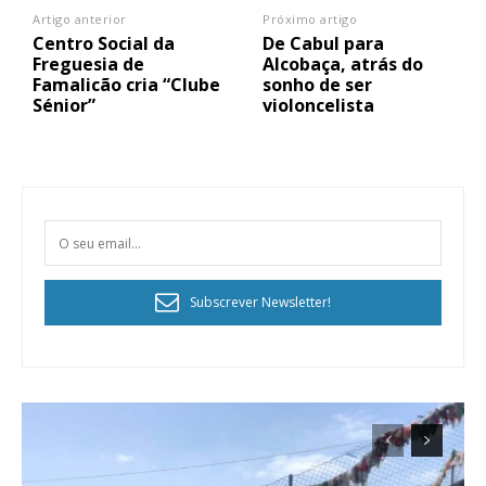
Artigo anterior
Próximo artigo
Centro Social da
De Cabul para
Freguesia de
Alcobaça, atrás do
Famalicão cria “Clube
sonho de ser
Sénior”
violoncelista
Subscrever Newsletter!