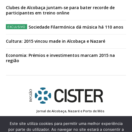
Clubes de Alcobaça juntam-se para bater recorde de
participantes em treino online
Sociedade Filarmónica dá música há 110 anos
Cultura: 2015 vincou made in Alcobaça e Nazaré
Economia: Prémios e investimentos marcam 2015 na
região
Jornal de Alcobaça, Nazaré e Porto de Mós
Estatuto Editorial
Contactos
Política de Privacidade
Conta de Registo
Edição Impressa
Este site utiliza cookies para permitir uma melhor experiência
por parte do utilizador. Ao navegar no site estará a consentir a