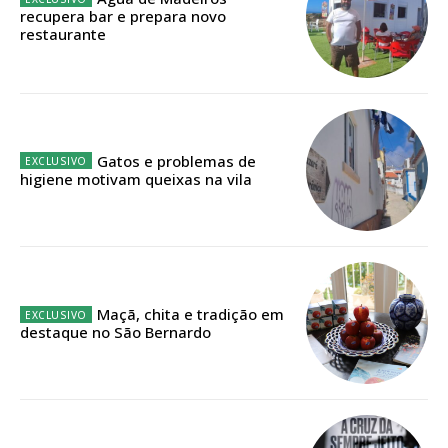
recupera bar e prepara novo
Faça-se assinante do Região de Cister e ajude-nos a manter este serviço
restaurante
público!
Sendo assinante terá acesso a todos os conteúdos exclusivos e versões
digitais.
Escolha o plano de assinatura desejado:
Gatos e problemas de
higiene motivam queixas na vila
ASSINATURA
IMPRESSA
32
€
Maçã, chita e tradição em
destaque no São Bernardo
12 meses
Edição em papel entregue à Quinta-feira em sua