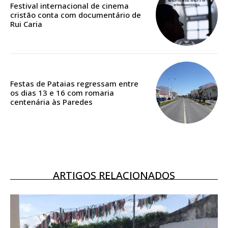
Festival internacional de cinema
casa
cristão conta com documentário de
Acesso ao conteúdo online
Rui Caria
Acesso aos conteúdos Exclusivos para
assinantes
Ofertas para assinatura anual
Festas de Pataias regressam entre
Escolha o plano
os dias 13 e 16 com romaria
centenária às Paredes
ASSINATURA
DIGITAL ANUAL
16
€
ARTIGOS RELACIONADOS
12 meses