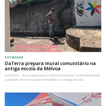
Acesso ao conteúdo online
Acesso aos conteúdos Exclusivos para
assinantes
Ofertas para assinatura anual
Escolha o plano
SOCIEDADE
DaTerra prepara mural comunitário na
antiga escola da Mélvoa
A DaTerra – Associação para o Desenvolvimento Sustentável está
a concluir um novo mural comunitário na antiga escola...