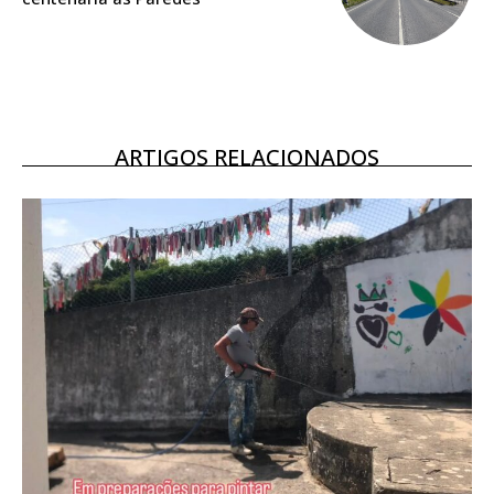
16
€
12 meses
ARTIGOS RELACIONADOS
Acesso ao conteúdo online
Acesso aos conteúdos Exclusivos para
assinantes
Ofertas para assinatura anual
Escolha o plano