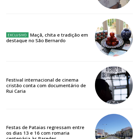
12 meses
Maçã, chita e tradição em
Edição em papel entregue à Quinta-feira em sua
destaque no São Bernardo
casa
Acesso ao conteúdo online
Acesso aos conteúdos Exclusivos para
assinantes
Ofertas para assinatura anual
Festival internacional de cinema
cristão conta com documentário de
Rui Caria
Escolha o plano
ASSINATURA
Festas de Pataias regressam entre
DIGITAL ANUAL
os dias 13 e 16 com romaria
centenária às Paredes