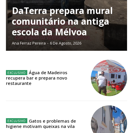
DaTerra prepara mural
comunitário na antiga
Planos de Assinatura
escola da Mélvoa
Ana Ferraz Pereira
-
6 De Agosto, 2026
Faça-se assinante do Região de Cister e ajude-nos a manter este serviço
público!
Sendo assinante terá acesso a todos os conteúdos exclusivos e versões
digitais.
Água de Madeiros
Escolha o plano de assinatura desejado:
recupera bar e prepara novo
restaurante
ASSINATURA
IMPRESSA
Gatos e problemas de
32
€
higiene motivam queixas na vila