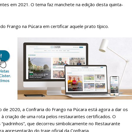
antes em 2021. O tema faz manchete na edição desta quinta-
 do Frango na Púcara em certificar aquele prato típico.
lanos de Assinatu
 assinante do Região de Cister e ajude-nos a manter este serviço 
Sendo assinante terá acesso a todos os conteúdos exclusivos e versões digitais.
Escolha o plano de assinatura desejado:
o de 2020, a Confraria do Frango na Púcara está agora a dar os
e à criação de uma rota pelos restaurantes certificados. O
os “padrinhos”, que decorreu simbolicamente no Restaurante
 apresentação do traje oficial da Confraria.