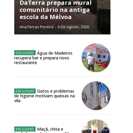
NATURA
DaTerra prepara mural
L ANUAL
comunitário na antiga
escola da Mélvoa
6
€
Ana Ferraz Pereira
-
6 De Agosto, 2026
meses
o online
Água de Madeiros
recupera bar e prepara novo
os Exclusivos para
restaurante
atura anual
Gatos e problemas
 o plano
de higiene motivam queixas na
vila
Maçã, chita e