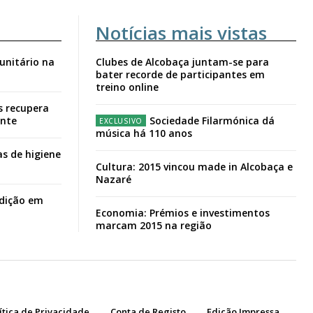
Notícias mais vistas
unitário na
Clubes de Alcobaça juntam-se para
bater recorde de participantes em
treino online
s recupera
ante
Sociedade Filarmónica dá
música há 110 anos
s de higiene
Cultura: 2015 vincou made in Alcobaça e
Nazaré
adição em
Economia: Prémios e investimentos
marcam 2015 na região
ítica de Privacidade
Conta de Registo
Edição Impressa