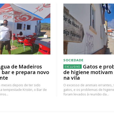
SOCIEDADE
gua de Madeiros
Gatos e pro
 bar e prepara novo
de higiene motivam
nte
na vila
 meses depois de ter sido
O excesso de animais errantes,
a tempestade Kristin, o Bar de
gatos, e os problemas de higien
ros...
foram levados à reunião da...