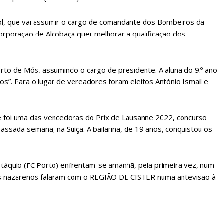
ATURA
ASSI
ESSA
DIGITA
ol, que vai assumir o cargo de comandante dos Bombeiros da
2
€
1
rporação de Alcobaça quer melhorar a qualificação dos
eses
12 
Porto de Mós, assumindo o cargo de presidente. A aluna do 9.º ano
nos”. Para o lugar de vereadores foram eleitos António Ismail e
regue à Quinta-feira
Acesso ao conteúd
Acesso aos conteúd
 online
assinantes
e foi uma das vencedoras do Prix de Lausanne 2022, concurso
os Exclusivos para
Ofertas para assin
passada semana, na Suíça. A bailarina, de 19 anos, conquistou os
tura anual
Escolha
stáquio (FC Porto) enfrentam-se amanhã, pela primeira vez, num
 o plano
es nazarenos falaram com o REGIÃO DE CISTER numa antevisão à