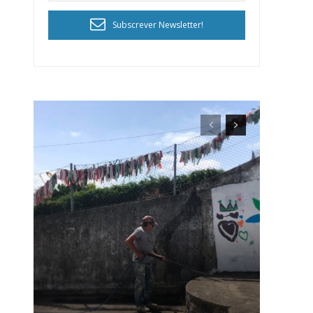
Subscrever Newsletter!
ra
público!