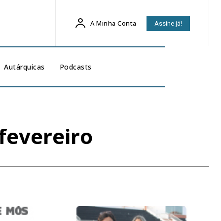
A Minha Conta
Assine já!
Autárquicas
Podcasts
fevereiro