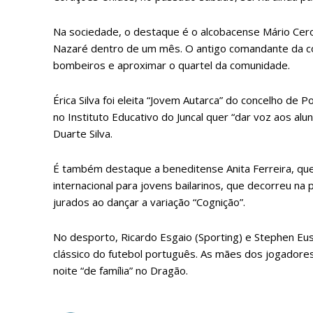
ASSIN
IMPR
Na sociedade, o destaque é o alcobacense Mário Cer
3
Nazaré dentro de um mês. O antigo comandante da co
bombeiros e aproximar o quartel da comunidade.
12 m
Érica Silva foi eleita “Jovem Autarca” do concelho de 
no Instituto Educativo do Juncal quer “dar voz aos alu
Edição em papel ent
Duarte Silva.
em sua casa
Acesso ao conteúdo
É também destaque a beneditense Anita Ferreira, qu
Acesso aos conteúd
internacional para jovens bailarinos, que decorreu na 
assinantes
jurados ao dançar a variação “Cognição”.
Ofertas para assina
No desporto, Ricardo Esgaio (Sporting) e Stephen Eu
Escolha
clássico do futebol português. As mães dos jogador
noite “de família” no Dragão.