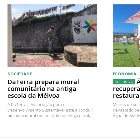
SOCIEDADE
ECONOMIA
DaTerra prepara mural
Á
comunitário na antiga
recupera
escola da Mélvoa
restaura
A DaTerra – Associação para o
Menos de seis
Desenvolvimento Sustentável está a concluir
devastado pel
um novo mural comunitário na antiga escola...
Água de Madei