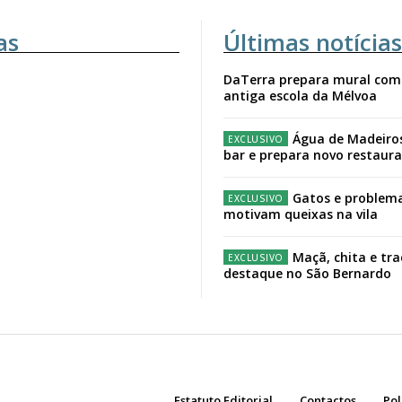
as
Últimas notícias
DaTerra prepara mural com
antiga escola da Mélvoa
Água de Madeiro
bar e prepara novo restaur
Gatos e problema
motivam queixas na vila
Maçã, chita e tr
destaque no São Bernardo
Estatuto Editorial
Contactos
Pol