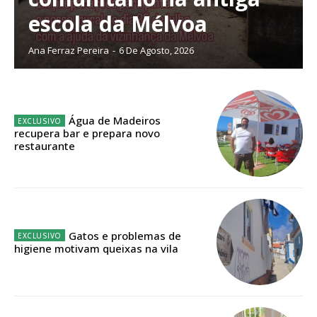
escola da Mélvoa
Planos de Assinatura
Ana Ferraz Pereira
-
6 De Agosto, 2026
Faça-se assinante do Região de Cister e ajude-nos a manter este serviço
público!
Água de Madeiros
Sendo assinante terá acesso a todos os conteúdos exclusivos e versões
recupera bar e prepara novo
digitais.
restaurante
Escolha o plano de assinatura desejado:
ASSINATURA
Gatos e problemas de
IMPRESSA
higiene motivam queixas na vila
32
€
12 meses