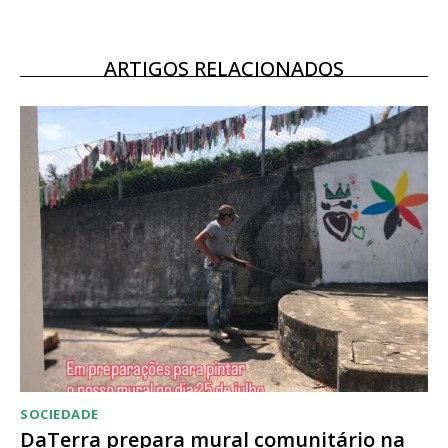
12 meses
ARTIGOS RELACIONADOS
Acesso ao conteúdo online
Acesso aos conteúdos Exclusivos para
assinantes
Ofertas para assinatura anual
Escolha o plano
SOCIEDADE
DaTerra prepara mural comunitário na