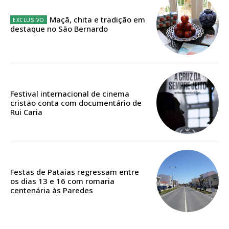
Maçã, chita e tradição em
destaque no São Bernardo
Edição em papel entregue à Quinta-feira em sua
casa
Acesso ao conteúdo online
Acesso aos conteúdos Exclusivos para
assinantes
Festival internacional de cinema
cristão conta com documentário de
Ofertas para assinatura anual
Rui Caria
Escolha o plano
Festas de Pataias regressam entre
os dias 13 e 16 com romaria
ASSINATURA
centenária às Paredes
DIGITAL ANUAL
16
€