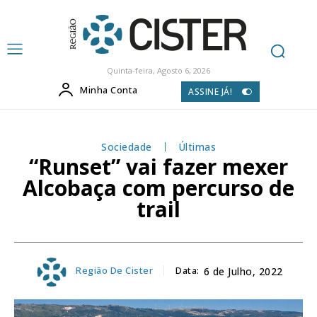
Quinta-feira, Agosto 6, 2026
Minha Conta
ASSINE JÁ!
Sociedade
Últimas
“Runset” vai fazer mexer
Alcobaça com percurso de
trail
Região De Cister
Data:
6 de Julho, 2022