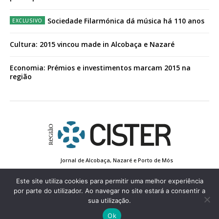
Sociedade Filarmónica dá música há 110 anos
Cultura: 2015 vincou made in Alcobaça e Nazaré
Economia: Prémios e investimentos marcam 2015 na
região
Jornal de Alcobaça, Nazaré e Porto de Mós
Estatuto Editorial
Contactos
Política de Privacidade
Conta de Registo
Edição Impressa
Este site utiliza cookies para permitir uma melhor experiência
por parte do utilizador. Ao navegar no site estará a consentir a
sua utilização.
© 2022 Região de Cister - Todos os direitos reservados.
Ok