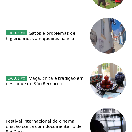
IMPRESSA
32
€
12 meses
Gatos e problemas de
higiene motivam queixas na vila
Edição em papel entregue à Quinta-feira em sua
casa
Acesso ao conteúdo online
Maçã, chita e tradição em
Acesso aos conteúdos Exclusivos para
destaque no São Bernardo
assinantes
Ofertas para assinatura anual
Escolha o plano
Festival internacional de cinema
cristão conta com documentário de
Rui Caria