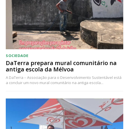
SOCIEDADE
DaTerra prepara mural comunitário na
antiga escola da Mélvoa
A DaTerra – Associação para o Desenvolvimento Sustentável está
a concluir um novo mural comunitário na antiga escola...