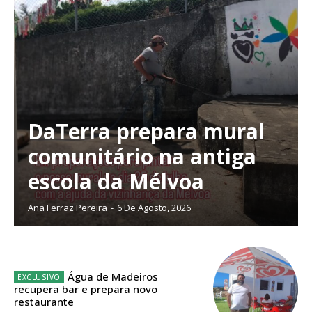
Planos de Assinatura
DaTerra prepara mural
comunitário na antiga
Faça-se assinante do Região de Cister e ajude-nos a manter este serviço
escola da Mélvoa
público!
Sendo assinante terá acesso a todos os conteúdos exclusivos e versões
Ana Ferraz Pereira
-
6 De Agosto, 2026
digitais.
Escolha o plano de assinatura desejado:
Água de Madeiros
recupera bar e prepara novo
restaurante
ASSINATURA