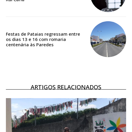
ASSINATURA
DIGITAL ANUAL
16
€
Festas de Pataias regressam entre
os dias 13 e 16 com romaria
12 meses
centenária às Paredes
Acesso ao conteúdo online
Acesso aos conteúdos Exclusivos para
assinantes
ARTIGOS RELACIONADOS
Ofertas para assinatura anual
Escolha o plano