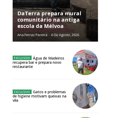
NATURA
L ANUAL
DaTerra prepara mural
comunitário na antiga
6
€
escola da Mélvoa
Ana Ferraz Pereira
-
6 De Agosto, 2026
meses
o online
Água de Madeiros
os Exclusivos para
recupera bar e prepara novo
restaurante
atura anual
 o plano
Gatos e problemas
de higiene motivam queixas na
vila