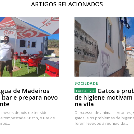
ARTIGOS RELACIONADOS
SOCIEDADE
gua de Madeiros
Gatos e pro
 bar e prepara novo
de higiene motivam
nte
na vila
 meses depois de ter sido
O excesso de animais errantes,
a tempestade Kristin, o Bar de
gatos, e os problemas de higien
ros...
foram levados à reunião da...