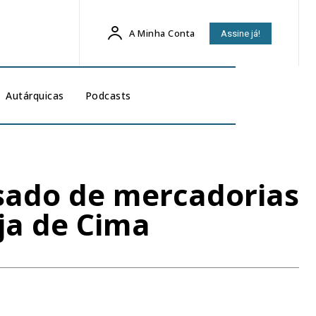
A Minha Conta
Assine já!
Autárquicas
Podcasts
esado de mercadorias
ja de Cima