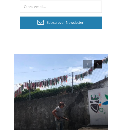
Subscrever Newsletter!
ra
público!