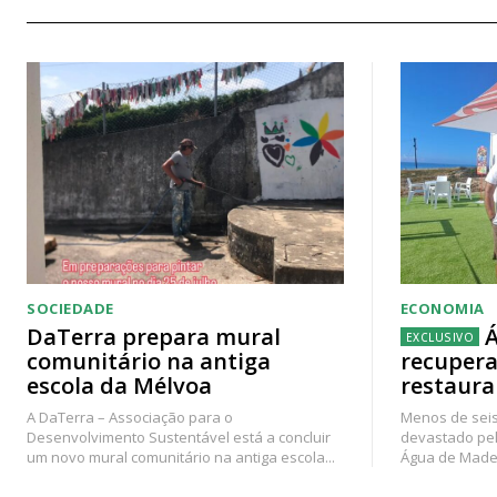
SOCIEDADE
ECONOMIA
DaTerra prepara mural
Á
comunitário na antiga
recupera
escola da Mélvoa
restaura
A DaTerra – Associação para o
Menos de seis
Desenvolvimento Sustentável está a concluir
devastado pel
um novo mural comunitário na antiga escola...
Água de Madei