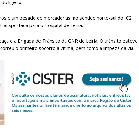
do ligeiro.
iros e um pesado de mercadorias, no sentido norte-sul do IC2,
transportada para o Hospital de Leiria.
aça e a Brigada de Trânsito da GNR de Leiria. O trânsito esteve
orreu o primeiro socorro à vítima, bem como a limpeza da via.
lanos de Assinatu
 assinante do Região de Cister e ajude-nos a manter este serviço 
Sendo assinante terá acesso a todos os conteúdos exclusivos e versões digitais.
Escolha o plano de assinatura desejado: