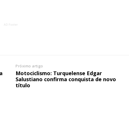
ATURA
ASSI
ESSA
DIGITA
2
€
1
AD Footer
eses
12 
regue à Quinta-feira
Acesso ao conteúd
Acesso aos conteúd
Próximo artigo
 online
assinantes
a
Motociclismo: Turquelense Edgar
os Exclusivos para
Ofertas para assin
Salustiano confirma conquista de novo
título
tura anual
Escolha
 o plano