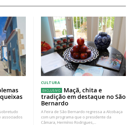
CULTURA
blemas
Maçã, chita e
 queixas
tradição em destaque no São
Bernardo
 sobretudo
A Feira de São Bernardo regressa a Alcobaça
e associados
com um programa que o presidente da
Câmara, Hermínio Rodrigues,...