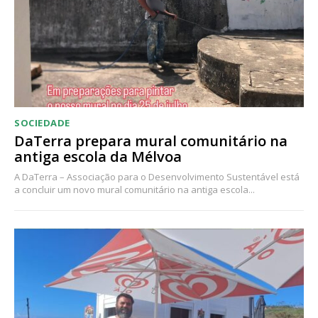
SOCIEDADE
DaTerra prepara mural comunitário na
antiga escola da Mélvoa
A DaTerra – Associação para o Desenvolvimento Sustentável está
a concluir um novo mural comunitário na antiga escola...