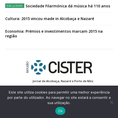
Sociedade Filarmónica dá música há 110 anos
Cultura: 2015 vincou made in Alcobaça e Nazaré
Economia: Prémios e investimentos marcam 2015 na
região
Jornal de Alcobaça, Nazaré e Porto de Mós
Estatuto Editorial
Contactos
Política de Privacidade
Conta de Registo
Edição Impressa
Este site utiliza cookies para permitir uma melhor experiência
por parte do utilizador. Ao navegar no site estará a consentir a
sua utilização.
© 2022 Região de Cister - Todos os direitos reservados.
Ok