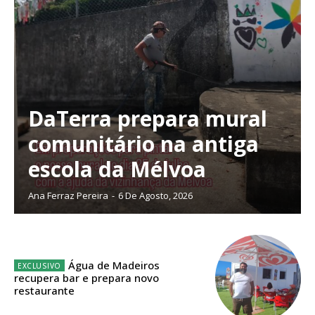
Planos de Assinatura
DaTerra prepara mural
comunitário na antiga
Faça-se assinante do Região de Cister e ajude-nos a manter este serviço
escola da Mélvoa
público!
Sendo assinante terá acesso a todos os conteúdos exclusivos e versões
Ana Ferraz Pereira
-
6 De Agosto, 2026
digitais.
Escolha o plano de assinatura desejado:
Água de Madeiros
recupera bar e prepara novo
restaurante
ASSINATURA