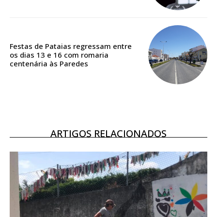
ASSINATURA
DIGITAL ANUAL
16
€
Festas de Pataias regressam entre
os dias 13 e 16 com romaria
centenária às Paredes
12 meses
Acesso ao conteúdo online
Acesso aos conteúdos Exclusivos para
ARTIGOS RELACIONADOS
assinantes
Ofertas para assinatura anual
Escolha o plano