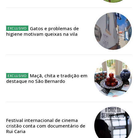
IMPRESSA
32
€
Gatos e problemas de
12 meses
higiene motivam queixas na vila
Edição em papel entregue à Quinta-feira em sua
casa
Acesso ao conteúdo online
Maçã, chita e tradição em
Acesso aos conteúdos Exclusivos para
destaque no São Bernardo
assinantes
Ofertas para assinatura anual
Escolha o plano
Festival internacional de cinema
cristão conta com documentário de
Rui Caria