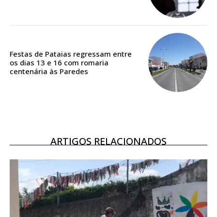
ASSINATURA
DIGITAL ANUAL
16
€
Festas de Pataias regressam entre
os dias 13 e 16 com romaria
12 meses
centenária às Paredes
Acesso ao conteúdo online
Acesso aos conteúdos Exclusivos para
assinantes
ARTIGOS RELACIONADOS
Ofertas para assinatura anual
Escolha o plano