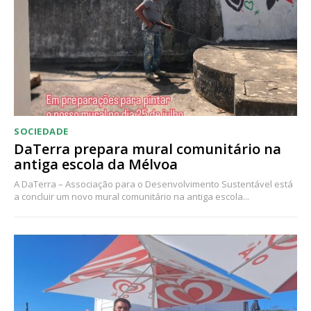
SOCIEDADE
DaTerra prepara mural comunitário na
antiga escola da Mélvoa
A DaTerra – Associação para o Desenvolvimento Sustentável está
a concluir um novo mural comunitário na antiga escola...