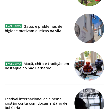
IMPRESSA
32
€
12 meses
Gatos e problemas de
higiene motivam queixas na vila
Edição em papel entregue à Quinta-feira em sua
casa
Acesso ao conteúdo online
Maçã, chita e tradição em
Acesso aos conteúdos Exclusivos para
destaque no São Bernardo
assinantes
Ofertas para assinatura anual
Escolha o plano
Festival internacional de cinema
cristão conta com documentário de
Rui Caria