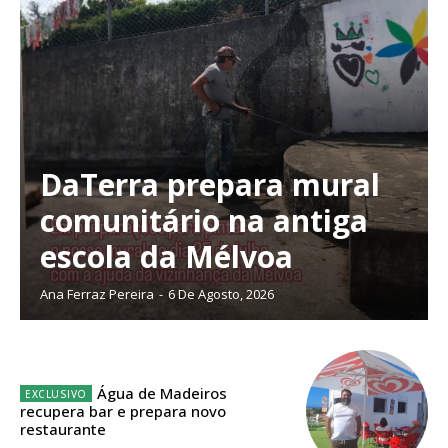
Planos de Assinatura
DaTerra prepara mural
comunitário na antiga
Faça-se assinante do Região de Cister e ajude-nos a manter este serviço
escola da Mélvoa
público!
Sendo assinante terá acesso a todos os conteúdos exclusivos e versões
Ana Ferraz Pereira
-
6 De Agosto, 2026
digitais.
Escolha o plano de assinatura desejado:
Água de Madeiros
recupera bar e prepara novo
restaurante
ASSINATURA