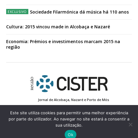
Sociedade Filarmónica dá música há 110 anos
Cultura: 2015 vincou made in Alcobaça e Nazaré
Economia: Prémios e investimentos marcam 2015 na
região
Jornal de Alcobaça, Nazaré e Porto de Mós
Estatuto Editorial
Contactos
Política de Privacidade
Conta de Registo
Edição Impressa
Este site utiliza cookies para permitir uma melhor experiência
por parte do utilizador. Ao navegar no site estará a consentir a
sua utilização.
© 2022 Região de Cister - Todos os direitos reservados.
Ok