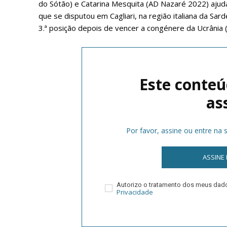
do Sótão) e Catarina Mesquita (AD Nazaré 2022) ajuda
que se disputou em Cagliari, na região italiana da Sa
3.ª posição depois de vencer a congénere da Ucrânia (
Este conteú
as
P
Por favor, assine ou entre na
ASSINE
Faça-se
Autorizo o tratamento dos meus da
Privacidade