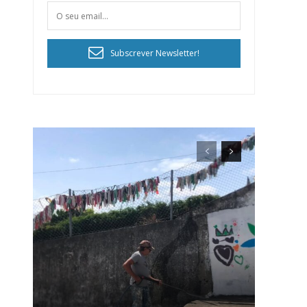
Subscrever Newsletter!
ra
público!