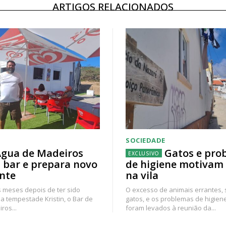
ARTIGOS RELACIONADOS
SOCIEDADE
gua de Madeiros
Gatos e pro
 bar e prepara novo
de higiene motivam
nte
na vila
 meses depois de ter sido
O excesso de animais errantes,
a tempestade Kristin, o Bar de
gatos, e os problemas de higien
ros...
foram levados à reunião da...