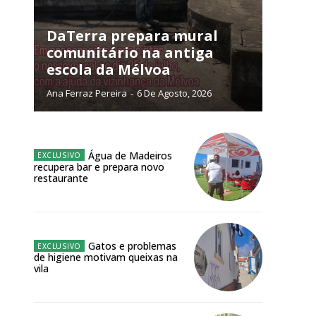
NATURA
L ANUAL
DaTerra prepara mural
comunitário na antiga
6
€
escola da Mélvoa
Ana Ferraz Pereira
-
6 De Agosto, 2026
meses
o online
Água de Madeiros
os Exclusivos para
recupera bar e prepara novo
restaurante
atura anual
 o plano
Gatos e problemas
de higiene motivam queixas na
vila