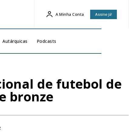
A Minha Conta
Assine já!
Autárquicas
Podcasts
ional de futebol de
e bronze
2