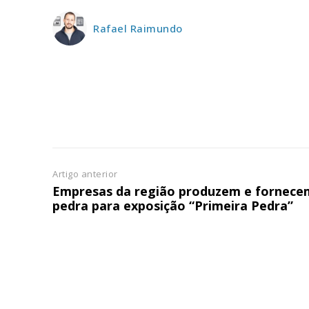
ASSIN
Rafael Raimundo
IMPR
3
12 m
Edição em papel ent
em sua casa
Acesso ao conteúdo
Artigo anterior
Acesso aos conteúd
Empresas da região produzem e fornece
assinantes
pedra para exposição “Primeira Pedra”
Ofertas para assina
Escolha