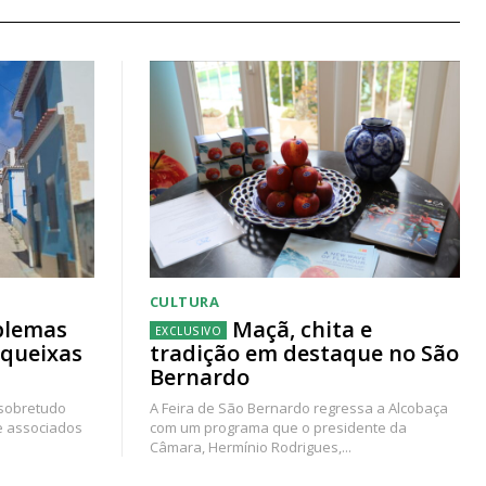
CULTURA
blemas
Maçã, chita e
 queixas
tradição em destaque no São
Bernardo
 sobretudo
A Feira de São Bernardo regressa a Alcobaça
e associados
com um programa que o presidente da
Câmara, Hermínio Rodrigues,...