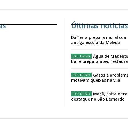
as
Últimas notícias
DaTerra prepara mural com
antiga escola da Mélvoa
Água de Madeiro
bar e prepara novo restaur
Gatos e problema
motivam queixas na vila
Maçã, chita e tr
destaque no São Bernardo