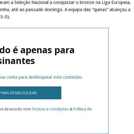
ram a Seleção Nacional a conquistar o bronze na Liga Europeia,
rdenha, até ao passado domingo. A equipa das “quinas” alcançou a
3-0).
do é apenas para
sinantes
lanos de Assinatu
 sua conta para desbloquear este conteúdo.
 PARA DESBLOQUEAR
 assinante do Região de Cister e ajude-nos a manter este serviço 
Sendo assinante terá acesso a todos os conteúdos exclusivos e versões digitais.
Termos e Condições
Política de
dos de acordo com
&
Escolha o plano de assinatura desejado: