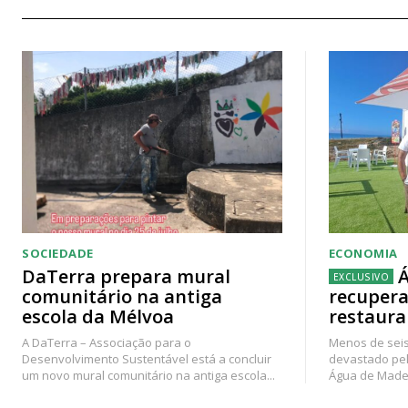
SOCIEDADE
ECONOMIA
DaTerra prepara mural
Á
comunitário na antiga
recupera
escola da Mélvoa
restaura
A DaTerra – Associação para o
Menos de seis
Desenvolvimento Sustentável está a concluir
devastado pel
um novo mural comunitário na antiga escola...
Água de Madei