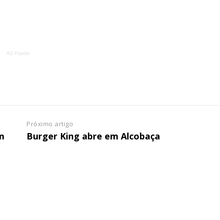
ATURA
ASSI
ESSA
DIGITA
2
€
1
AD Footer
eses
12 
regue à Quinta-feira
Acesso ao conteúd
Acesso aos conteúd
 online
assinantes
Próximo artigo
os Exclusivos para
Ofertas para assin
m
Burger King abre em Alcobaça
tura anual
Escolha
 o plano