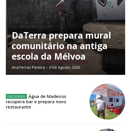
DaTerra prepara mural
Planos de Assinatura
comunitário na antiga
escola da Mélvoa
Faça-se assinante do Região de Cister e ajude-nos a manter este serviço
público!
Ana Ferraz Pereira
-
6 De Agosto, 2026
Sendo assinante terá acesso a todos os conteúdos exclusivos e versões
digitais.
Escolha o plano de assinatura desejado:
Água de Madeiros
recupera bar e prepara novo
restaurante
ASSINATURA
IMPRESSA