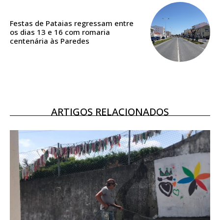
ASSINATURA
DIGITAL ANUAL
Festas de Pataias regressam entre
16
€
os dias 13 e 16 com romaria
centenária às Paredes
12 meses
Acesso ao conteúdo online
ARTIGOS RELACIONADOS
Acesso aos conteúdos Exclusivos para
assinantes
Ofertas para assinatura anual
Escolha o plano