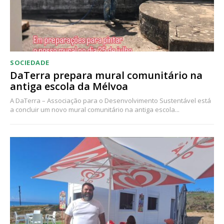
SOCIEDADE
DaTerra prepara mural comunitário na
antiga escola da Mélvoa
A DaTerra – Associação para o Desenvolvimento Sustentável está
a concluir um novo mural comunitário na antiga escola...