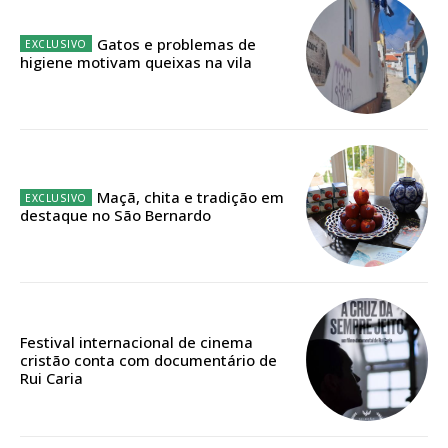
32
€
Gatos e problemas de
higiene motivam queixas na vila
12 meses
Edição em papel entregue à Quinta-feira em sua
casa
Maçã, chita e tradição em
Acesso ao conteúdo online
destaque no São Bernardo
Acesso aos conteúdos Exclusivos para
assinantes
Ofertas para assinatura anual
Escolha o plano
Festival internacional de cinema
cristão conta com documentário de
Rui Caria