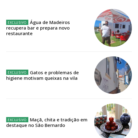
Planos de Assinatura
Faça-se assinante do Região de Cister e ajude-nos a manter este serviço
Água de Madeiros
público!
recupera bar e prepara novo
restaurante
Sendo assinante terá acesso a todos os conteúdos exclusivos e versões
digitais.
Escolha o plano de assinatura desejado:
Gatos e problemas de
higiene motivam queixas na vila
ASSINATURA
IMPRESSA
32
€
Maçã, chita e tradição em
12 meses
destaque no São Bernardo