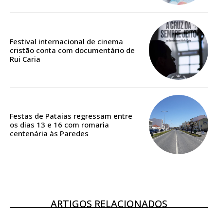
Edição em papel entregue à Quinta-feira em sua
casa
Acesso ao conteúdo online
Festival internacional de cinema
cristão conta com documentário de
Acesso aos conteúdos Exclusivos para
Rui Caria
assinantes
Ofertas para assinatura anual
Escolha o plano
Festas de Pataias regressam entre
os dias 13 e 16 com romaria
centenária às Paredes
ASSINATURA
DIGITAL ANUAL
16
€
ARTIGOS RELACIONADOS
12 meses