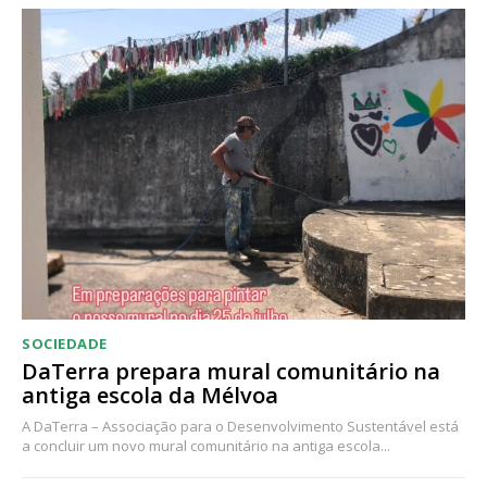
Acesso ao conteúdo online
Acesso aos conteúdos Exclusivos para
assinantes
Ofertas para assinatura anual
Escolha o plano
SOCIEDADE
DaTerra prepara mural comunitário na
antiga escola da Mélvoa
A DaTerra – Associação para o Desenvolvimento Sustentável está
a concluir um novo mural comunitário na antiga escola...