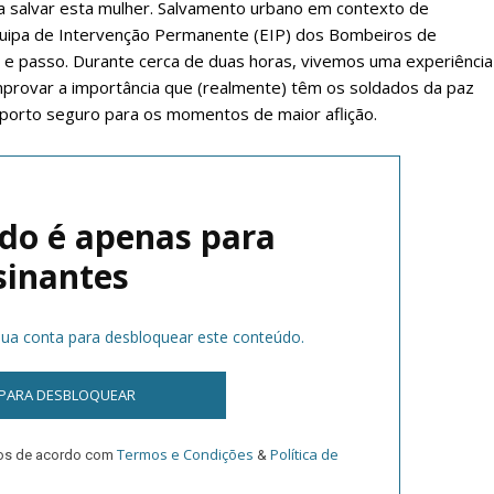
a salvar esta mulher. Salvamento urbano em contexto de
 Equipa de Intervenção Permanente (EIP) dos Bombeiros de
e passo. Durante cerca de duas horas, vivemos uma experiência
provar a importância que (realmente) têm os soldados da paz
 porto seguro para os momentos de maior aflição.
do é apenas para
lanos de Assinatu
sinantes
 sua conta para desbloquear este conteúdo.
 assinante do Região de Cister e ajude-nos a manter este serviço 
Sendo assinante terá acesso a todos os conteúdos exclusivos e versões digitais.
 PARA DESBLOQUEAR
Escolha o plano de assinatura desejado:
Termos e Condições
Política de
dos de acordo com
&