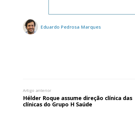
ASSIN
IMPR
3
Eduardo Pedrosa Marques
12 m
Edição em papel ent
em sua casa
Acesso ao conteúdo
Acesso aos conteúd
assinantes
Artigo anterior
Ofertas para assina
Hélder Roque assume direção clínica das
clínicas do Grupo H Saúde
Escolha