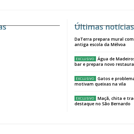
as
Últimas notícias
DaTerra prepara mural com
antiga escola da Mélvoa
Água de Madeiro
bar e prepara novo restaur
Gatos e problema
motivam queixas na vila
Maçã, chita e tr
destaque no São Bernardo