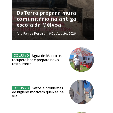
NATURA
L ANUAL
DaTerra prepara mural
comunitário na antiga
6
€
escola da Mélvoa
Ana Ferraz Pereira
-
6 De Agosto, 2026
meses
o online
Água de Madeiros
os Exclusivos para
recupera bar e prepara novo
restaurante
atura anual
 o plano
Gatos e problemas
de higiene motivam queixas na
vila