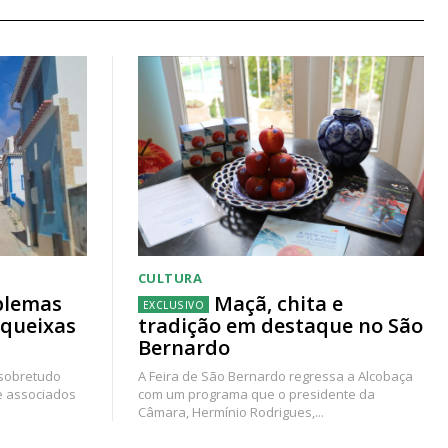
CULTURA
blemas
Maçã, chita e
 queixas
tradição em destaque no São
Bernardo
 sobretudo
A Feira de São Bernardo regressa a Alcobaça
e associados
com um programa que o presidente da
Câmara, Hermínio Rodrigues,...