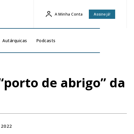
A Minha Conta
Assine já!
Autárquicas
Podcasts
porto de abrigo” da
 2022