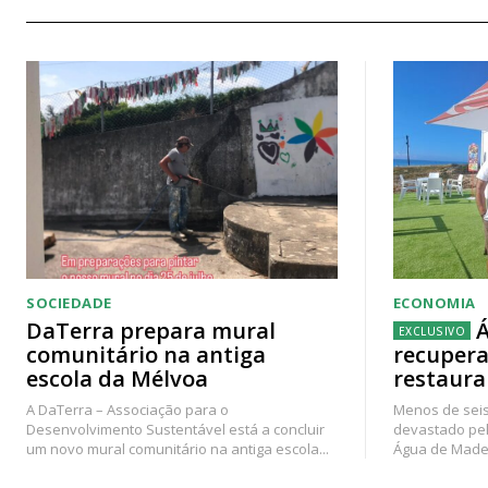
SOCIEDADE
ECONOMIA
DaTerra prepara mural
Á
comunitário na antiga
recupera
escola da Mélvoa
restaura
A DaTerra – Associação para o
Menos de seis
Desenvolvimento Sustentável está a concluir
devastado pel
um novo mural comunitário na antiga escola...
Água de Madei