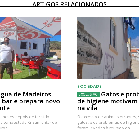
ARTIGOS RELACIONADOS
SOCIEDADE
gua de Madeiros
Gatos e pro
 bar e prepara novo
de higiene motivam
nte
na vila
 meses depois de ter sido
O excesso de animais errantes,
a tempestade Kristin, o Bar de
gatos, e os problemas de higien
ros...
foram levados à reunião da...