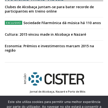
Clubes de Alcobaça juntam-se para bater recorde de
participantes em treino online
Sociedade Filarmónica dá música há 110 anos
Cultura: 2015 vincou made in Alcobaça e Nazaré
Economia: Prémios e investimentos marcam 2015 na
região
Jornal de Alcobaça, Nazaré e Porto de Mós
Estatuto Editorial
Contactos
Política de Privacidade
Conta de Registo
Edição Impressa
Este site utiliza cookies para permitir uma melhor experiência
por parte do utilizador. Ao navegar no site estará a consentir a