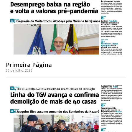
Faça-se assinante do Região de Cister e ajude-nos a manter este serviço
público!
Sendo assinante terá acesso a todos os conteúdos exclusivos e versões
digitais.
Escolha o plano de assinatura desejado:
Primeira Página
ASSINATURA
30 de Julho, 2026
IMPRESSA
32
€
12 meses
Edição em papel entregue à Quinta-feira em sua