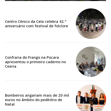
Faça-se assinante do Região de Cister e ajude-nos a manter este serviço
público!
Centro Cénico da Cela celebra 42.º
Sendo assinante terá acesso a todos os conteúdos exclusivos e versões
aniversário com festival de folclore
digitais.
Escolha o plano de assinatura desejado:
Confraria do Frango na Púcara
ASSINATURA
apresentou o primeiro caderno no
Ceeria
IMPRESSA
32
€
12 meses
Bombeiros angariam mais de 20 mil
euros no âmbito do peditório de
Natal