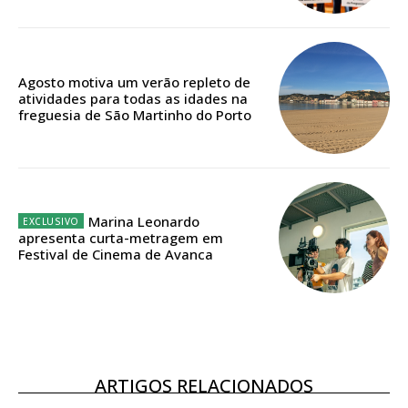
Edição em papel entregue à Quinta-feira em sua
casa
Acesso ao conteúdo online
Acesso aos conteúdos Exclusivos para
Agosto motiva um verão repleto de
assinantes
atividades para todas as idades na
Ofertas para assinatura anual
freguesia de São Martinho do Porto
Escolha o plano
Marina Leonardo
apresenta curta-metragem em
Festival de Cinema de Avanca
ASSINATURA
DIGITAL ANUAL
16
€
12 meses
ARTIGOS RELACIONADOS