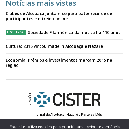
Notícias mais vistas
Clubes de Alcobaça juntam-se para bater recorde de
participantes em treino online
Sociedade Filarmónica dá música há 110 anos
Cultura: 2015 vincou made in Alcobaça e Nazaré
Economia: Prémios e investimentos marcam 2015 na
região
Jornal de Alcobaça, Nazaré e Porto de Mós
Estatuto Editorial
Contactos
Política de Privacidade
Conta de Registo
Edição Impressa
Este site utiliza cookies para permitir uma melhor experiência