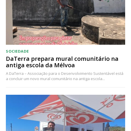
Acesso aos conteúdos Exclusivos para
assinantes
Ofertas para assinatura anual
Escolha o plano
SOCIEDADE
DaTerra prepara mural comunitário na
antiga escola da Mélvoa
A DaTerra – Associação para o Desenvolvimento Sustentável está
a concluir um novo mural comunitário na antiga escola...