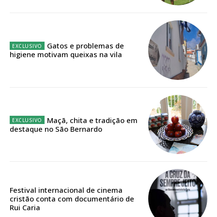
público!
Sendo assinante terá acesso a todos os conteúdos exclusivos e versões
digitais.
Escolha o plano de assinatura desejado:
Gatos e problemas de
higiene motivam queixas na vila
ASSINATURA
IMPRESSA
Maçã, chita e tradição em
32
€
destaque no São Bernardo
12 meses
Festival internacional de cinema
Edição em papel entregue à Quinta-feira em sua
cristão conta com documentário de
casa
Rui Caria