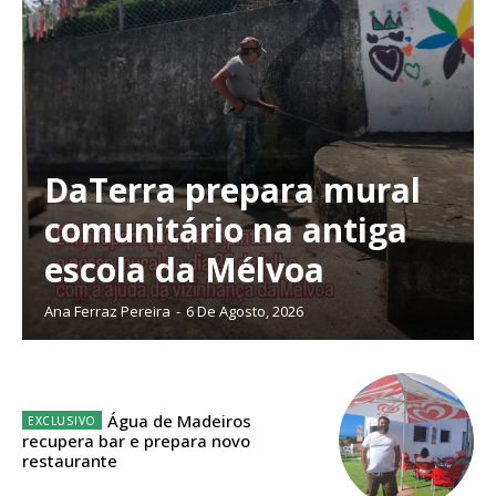
DaTerra prepara mural
comunitário na antiga
escola da Mélvoa
Ana Ferraz Pereira
-
6 De Agosto, 2026
Planos de Assinatura
Água de Madeiros
recupera bar e prepara novo
restaurante
Faça-se assinante do Região de Cister e ajude-nos a manter este serviço