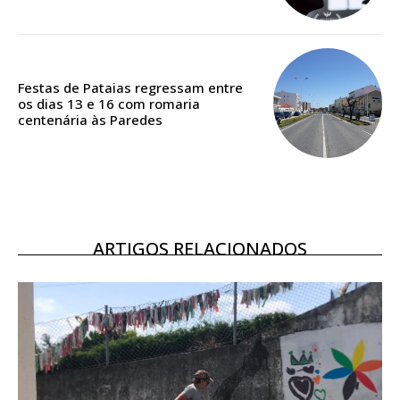
Acesso ao conteúdo online
Acesso aos conteúdos Exclusivos para
assinantes
Ofertas para assinatura anual
Festas de Pataias regressam entre
os dias 13 e 16 com romaria
centenária às Paredes
Escolha o plano
ASSINATURA
DIGITAL ANUAL
ARTIGOS RELACIONADOS
16
€
12 meses
Acesso ao conteúdo online