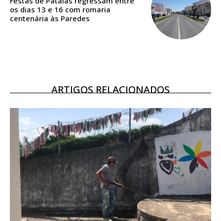
Festas de Pataias regressam entre
assinantes
os dias 13 e 16 com romaria
Ofertas para assinatura anual
centenária às Paredes
Escolha o plano
ARTIGOS RELACIONADOS
ASSINATURA
DIGITAL ANUAL
16
€
12 meses
Acesso ao conteúdo online
Acesso aos conteúdos Exclusivos para
assinantes