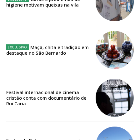
Sendo assinante terá acesso a todos os conteúdos exclusivos e versões
higiene motivam queixas na vila
digitais.
Escolha o plano de assinatura desejado:
Maçã, chita e tradição em
ASSINATURA
destaque no São Bernardo
IMPRESSA
32
€
12 meses
Festival internacional de cinema
cristão conta com documentário de
Rui Caria
Edição em papel entregue à Quinta-feira em sua
casa
Acesso ao conteúdo online
Acesso aos conteúdos Exclusivos para