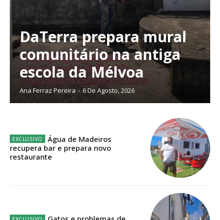
DaTerra prepara mural
comunitário na antiga
escola da Mélvoa
Ana Ferraz Pereira
-
6 De Agosto, 2026
Água de Madeiros
recupera bar e prepara novo
restaurante
Planos de Assinatura
Faça-se assinante do Região de Cister e ajude-nos a manter este serviço
público!
Gatos e problemas de