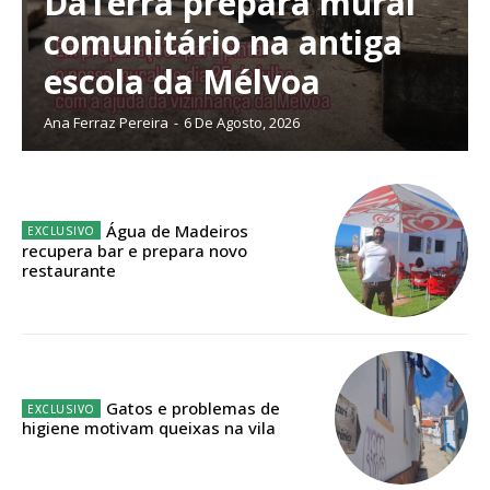
DaTerra prepara mural
Escolha o plano de assinatura desejado:
comunitário na antiga
escola da Mélvoa
Ana Ferraz Pereira
-
6 De Agosto, 2026
ASSINATURA
IMPRESSA
32
€
Água de Madeiros
recupera bar e prepara novo
12 meses
restaurante
Edição em papel entregue à Quinta-feira em sua
casa
Acesso ao conteúdo online
Gatos e problemas de
higiene motivam queixas na vila
Acesso aos conteúdos Exclusivos para
assinantes
Ofertas para assinatura anual