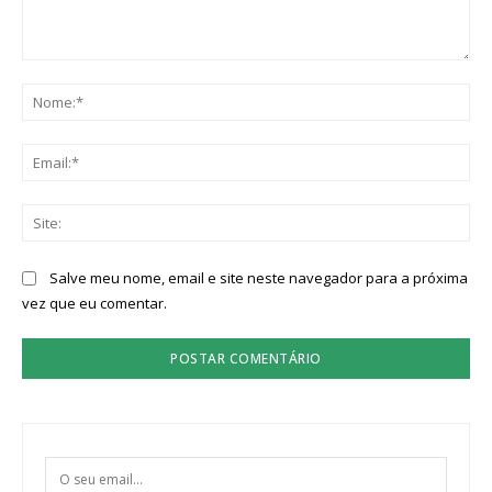
Comentário:
No
Ema
Sit
Salve meu nome, email e site neste navegador para a próxima
vez que eu comentar.