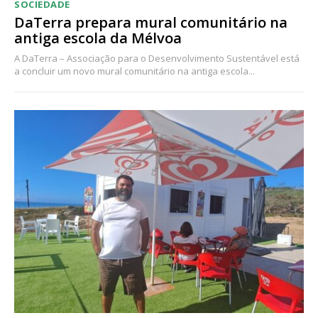
SOCIEDADE
DaTerra prepara mural comunitário na
antiga escola da Mélvoa
A DaTerra – Associação para o Desenvolvimento Sustentável está
a concluir um novo mural comunitário na antiga escola...