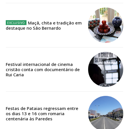
Escolha o plano
Maçã, chita e tradição em
destaque no São Bernardo
ASSINATURA
DIGITAL ANUAL
16
€
Festival internacional de cinema
cristão conta com documentário de
Rui Caria
12 meses
Acesso ao conteúdo online
Festas de Pataias regressam entre
Acesso aos conteúdos Exclusivos para
os dias 13 e 16 com romaria
centenária às Paredes
assinantes
Ofertas para assinatura anual