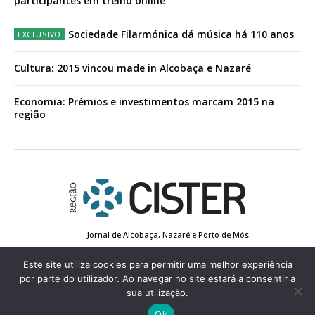
participantes em treino online
Sociedade Filarmónica dá música há 110 anos
Cultura: 2015 vincou made in Alcobaça e Nazaré
Economia: Prémios e investimentos marcam 2015 na
região
Jornal de Alcobaça, Nazaré e Porto de Mós
Estatuto Editorial
Contactos
Política de Privacidade
Conta de Registo
Edição Impressa
Este site utiliza cookies para permitir uma melhor experiência
por parte do utilizador. Ao navegar no site estará a consentir a
sua utilização.
© 2022 Região de Cister - Todos os direitos reservados.
Ok