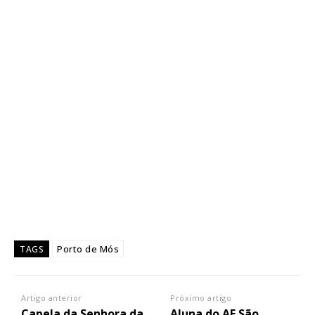
Porto de Mós
TAGS
Artigo anterior
Próximo artigo
Capela da Senhora da
Aluna do AE São