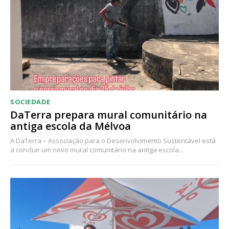
Acesso ao conteúdo online
Acesso aos conteúdos Exclusivos para
assinantes
Ofertas para assinatura anual
Escolha o plano
SOCIEDADE
DaTerra prepara mural comunitário na
antiga escola da Mélvoa
A DaTerra – Associação para o Desenvolvimento Sustentável está
a concluir um novo mural comunitário na antiga escola...