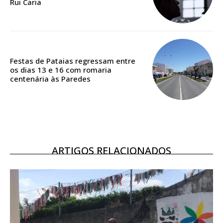
Rui Caria
Acesso ao conteúdo online
Acesso aos conteúdos Exclusivos para
assinantes
Ofertas para assinatura anual
Festas de Pataias regressam entre
os dias 13 e 16 com romaria
Escolha o plano
centenária às Paredes
ASSINATURA
DIGITAL ANUAL
ARTIGOS RELACIONADOS
16
€
12 meses