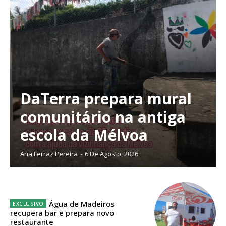
DaTerra prepara mural
comunitário na antiga
escola da Mélvoa
Ana Ferraz Pereira
-
6 De Agosto, 2026
Planos de Assinatura
Água de Madeiros
recupera bar e prepara novo
restaurante