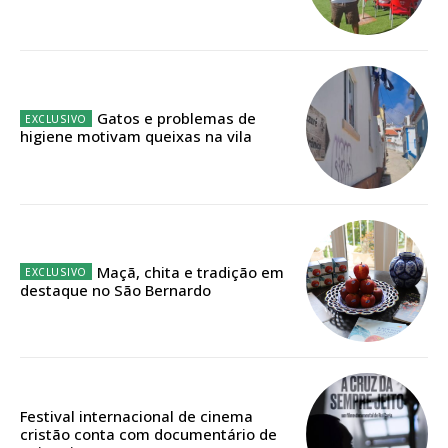
Faça-se assinante do Região de Cister e ajude-nos a manter este serviço
público!
Sendo assinante terá acesso a todos os conteúdos exclusivos e versões
digitais.
Escolha o plano de assinatura desejado:
Gatos e problemas de
higiene motivam queixas na vila
ASSINATURA
IMPRESSA
32
€
Maçã, chita e tradição em
destaque no São Bernardo
12 meses
Festival internacional de cinema
Edição em papel entregue à Quinta-feira em sua
cristão conta com documentário de
casa