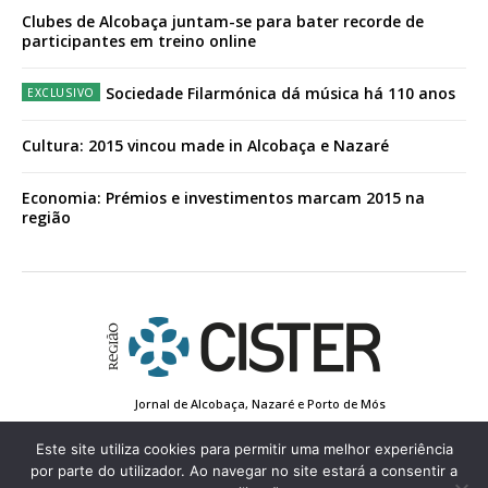
Clubes de Alcobaça juntam-se para bater recorde de
participantes em treino online
Sociedade Filarmónica dá música há 110 anos
Cultura: 2015 vincou made in Alcobaça e Nazaré
Economia: Prémios e investimentos marcam 2015 na
região
Jornal de Alcobaça, Nazaré e Porto de Mós
Estatuto Editorial
Contactos
Política de Privacidade
Conta de Registo
Edição Impressa
Este site utiliza cookies para permitir uma melhor experiência
por parte do utilizador. Ao navegar no site estará a consentir a