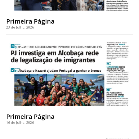
casa
Acesso ao conteúdo online
Acesso aos conteúdos Exclusivos para
Primeira Página
assinantes
23 de Julho, 2026
Ofertas para assinatura anual
Escolha o plano
ASSINATURA
DIGITAL ANUAL
16
€
Primeira Página
12 meses
16 de Julho, 2026