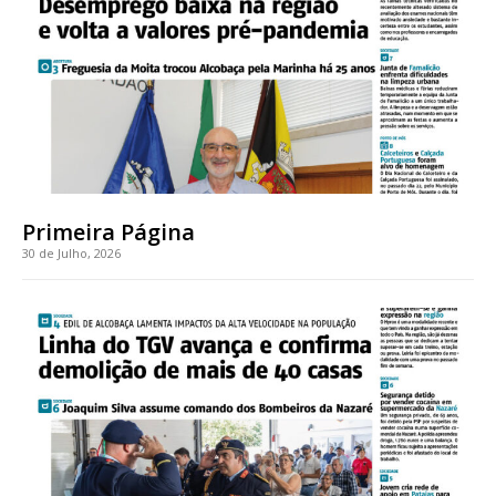
Faça-se assinante do Região de Cister e ajude-nos a manter este serviço
público!
Sendo assinante terá acesso a todos os conteúdos exclusivos e versões
digitais.
Escolha o plano de assinatura desejado:
Primeira Página
30 de Julho, 2026
ASSINATURA
IMPRESSA
32
€
12 meses
Edição em papel entregue à Quinta-feira em sua