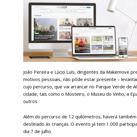
Faça-se
ASSIN
IMPR
João Pereira e Lúcio Luís, dirigentes da Makemove pr
3
motivos pessoais, não pôde estar presente – levanta
cujo percurso, que vai arrancar no Parque Verde de A
cidade, tais como o Mosteiro, o Museu do Vinho, a Epa
12 m
outros.
Edição em papel ent
Além do percurso de 12 quilómetros, haverá também a “
em sua casa
destinado às crianças. O evento já tem 1.000 partici
Acesso ao conteúdo
dia 7 de julho.
Acesso aos conteúd