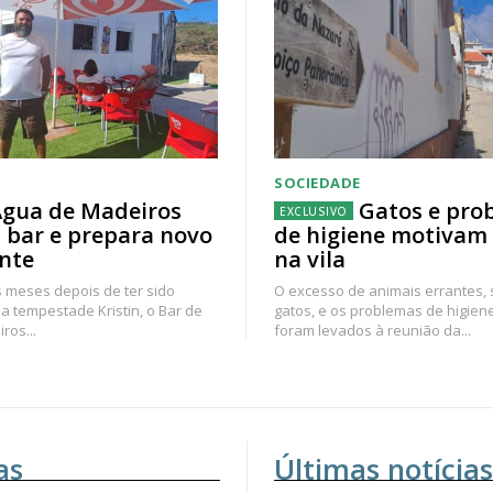
SOCIEDADE
gua de Madeiros
Gatos e pro
 bar e prepara novo
de higiene motivam
nte
na vila
 meses depois de ter sido
O excesso de animais errantes,
a tempestade Kristin, o Bar de
gatos, e os problemas de higien
ros...
foram levados à reunião da...
as
Últimas notícias