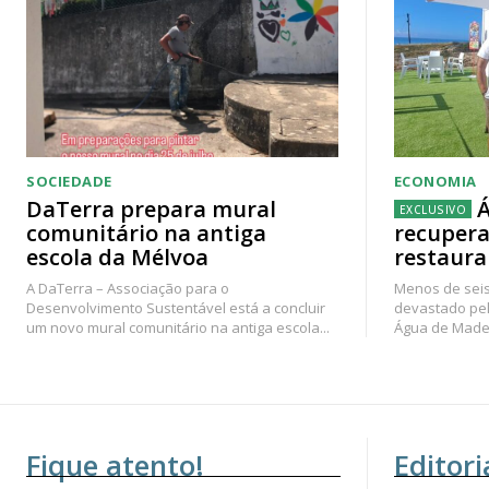
SOCIEDADE
ECONOMIA
DaTerra prepara mural
Á
comunitário na antiga
recupera
escola da Mélvoa
restaura
A DaTerra – Associação para o
Menos de seis
Desenvolvimento Sustentável está a concluir
devastado pel
um novo mural comunitário na antiga escola...
Água de Madei
Fique atento!
Editori