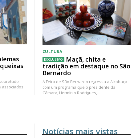
CULTURA
blemas
Maçã, chita e
 queixas
tradição em destaque no São
Bernardo
 sobretudo
A Feira de São Bernardo regressa a Alcobaça
e associados
com um programa que o presidente da
Câmara, Hermínio Rodrigues,...
Notícias mais vistas