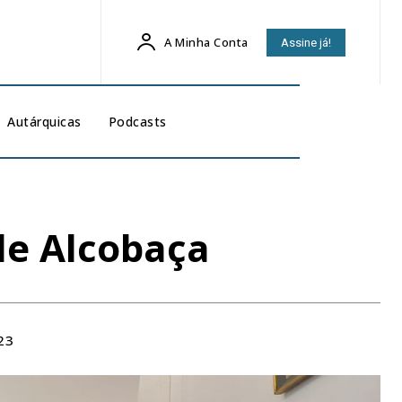
A Minha Conta
Assine já!
Autárquicas
Podcasts
de Alcobaça
23