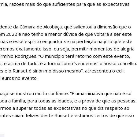
mia, razões mais do que suficientes para que as expectativas
dente da Câmara de Alcobaça, que salientou a dimensão que o
o em 2022 e não tenho a menor dúvida de que voltará a ser este
oas e esse espírito enquadra-se na perfeição naquilo que este
ueremos exatamente isso, ou seja, permitir momentos de alegria
ermínio Rodrigues. “O município terá retorno com este evento,
o, e acima de tudo, é a forma como ‘vendemos’ o nosso concelho.
s e o Runset é sinónimo disso mesmo”, acrescentou o edil,
l euros no evento.
 se mostrou muito confiante. “É uma iniciativa que não é só
oda a família, para todas as idades, e a prova de que as pessoas
armos a superar todas as expectativas no que diz respeito ao
antes saiam felizes deste Runset e estamos certos de que isso
lanos de Assinatu