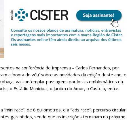
 assinante do Região de Cister e ajude-nos a manter este serviço 
Sendo assinante terá acesso a todos os conteúdos exclusivos e versões digitais.
Escolha o plano de assinatura desejado:
ATURA
ASSI
ESSA
DIGITA
esentes na conferência de Imprensa – Carlos Fernandes, por
2
€
1
ram a ‘ponta do véu’ sobre as novidades da edição deste ano, e
lcobaça, vai contemplar passagens por locais emblemáticos da
drc, o Estádio Municipal, o Jardim do Amor, o Castelo, entre
eses
12 
regue à Quinta-feira
Acesso ao conteúd
mini race”, de 8 quilómetros, e a “kids race”, percurso circular
Acesso aos conteúd
pantes garantidos, sendo que as inscrições terminam no próximo
 online
assinantes
os Exclusivos para
Ofertas para assin