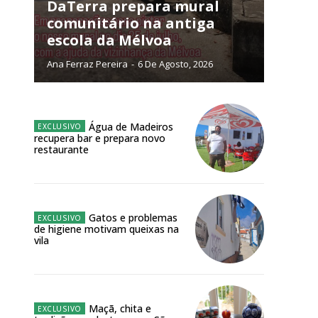
DaTerra prepara mural
comunitário na antiga
público!
escola da Mélvoa
Ana Ferraz Pereira
-
6 De Agosto, 2026
Água de Madeiros
NATURA
recupera bar e prepara novo
L ANUAL
restaurante
6
€
Gatos e problemas
meses
de higiene motivam queixas na
vila
o online
os Exclusivos para
Maçã, chita e
atura anual