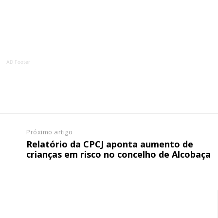
tura anual
Escolha
 o plano
AD Footer
Próximo artigo
Relatório da CPCJ aponta aumento de
crianças em risco no concelho de Alcobaça