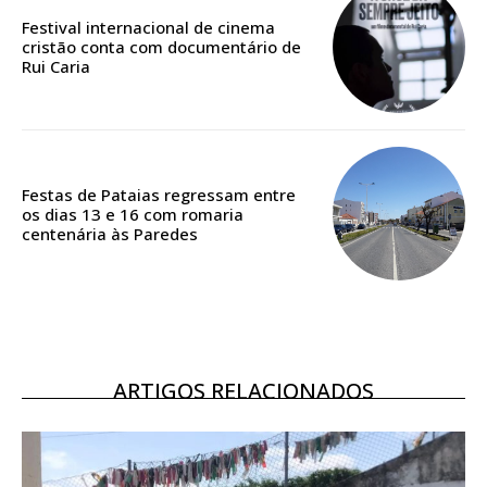
casa
Festival internacional de cinema
cristão conta com documentário de
Acesso ao conteúdo online
Rui Caria
Acesso aos conteúdos Exclusivos para
assinantes
Ofertas para assinatura anual
Escolha o plano
Festas de Pataias regressam entre
os dias 13 e 16 com romaria
centenária às Paredes
ASSINATURA
DIGITAL ANUAL
16
€
ARTIGOS RELACIONADOS
12 meses