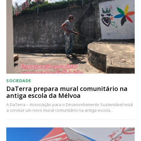
Acesso ao conteúdo online
Acesso aos conteúdos Exclusivos para
assinantes
Ofertas para assinatura anual
Escolha o plano
SOCIEDADE
DaTerra prepara mural comunitário na
antiga escola da Mélvoa
A DaTerra – Associação para o Desenvolvimento Sustentável está
a concluir um novo mural comunitário na antiga escola...