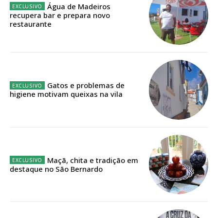
Água de Madeiros
recupera bar e prepara novo
Faça-se assinante do Região de Cister e ajude-nos a manter este serviço
restaurante
público!
Sendo assinante terá acesso a todos os conteúdos exclusivos e versões
digitais.
Escolha o plano de assinatura desejado:
Gatos e problemas de
higiene motivam queixas na vila
ASSINATURA
IMPRESSA
32
€
Maçã, chita e tradição em
destaque no São Bernardo
12 meses
Edição em papel entregue à Quinta-feira em sua