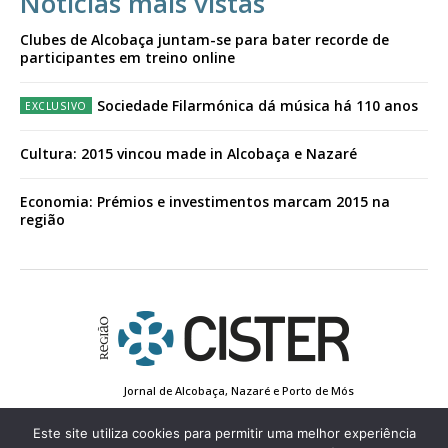
Notícias mais vistas
Clubes de Alcobaça juntam-se para bater recorde de
participantes em treino online
Sociedade Filarmónica dá música há 110 anos
Cultura: 2015 vincou made in Alcobaça e Nazaré
Economia: Prémios e investimentos marcam 2015 na
região
Jornal de Alcobaça, Nazaré e Porto de Mós
Estatuto Editorial
Contactos
Política de Privacidade
Conta de Registo
Edição Impressa
Este site utiliza cookies para permitir uma melhor experiência