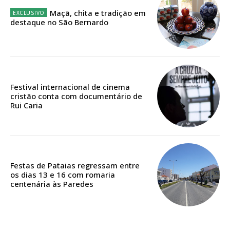
Maçã, chita e tradição em
Escolha o plano
destaque no São Bernardo
ASSINATURA
DIGITAL ANUAL
Festival internacional de cinema
16
€
cristão conta com documentário de
Rui Caria
12 meses
Festas de Pataias regressam entre
Acesso ao conteúdo online
os dias 13 e 16 com romaria
centenária às Paredes
Acesso aos conteúdos Exclusivos para
assinantes
Ofertas para assinatura anual