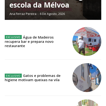
escola da Mélvoa
Ana Ferraz Pereira
-
6 De Agosto, 2026
ASSINATURA
IMPRESSA
32
€
Água de Madeiros
recupera bar e prepara novo
restaurante
12 meses
Edição em papel entregue à Quinta-feira em sua
casa
Gatos e problemas de
higiene motivam queixas na vila
Acesso ao conteúdo online
Acesso aos conteúdos Exclusivos para
assinantes
Ofertas para assinatura anual