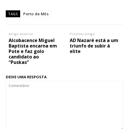
Porto de Mós
TAGS
Artigo anterior
Próximo artigo
Alcobacence Miguel
AD Nazaré está a um
Baptista encarna em
triunfo de subir à
Pote e faz golo
elite
candidato ao
“Puskas”
DEIXE UMA RESPOSTA