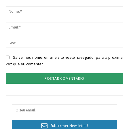
Comentário:
No
Ema
Sit
Salve meu nome, email e site neste navegador para a próxima
vez que eu comentar.
Subscrever Newsletter!