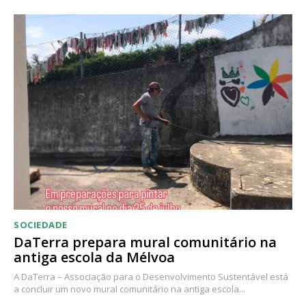
Acesso ao conteúdo online
Acesso aos conteúdos Exclusivos para
assinantes
Ofertas para assinatura anual
Escolha o plano
SOCIEDADE
DaTerra prepara mural comunitário na
antiga escola da Mélvoa
A DaTerra – Associação para o Desenvolvimento Sustentável está
a concluir um novo mural comunitário na antiga escola...