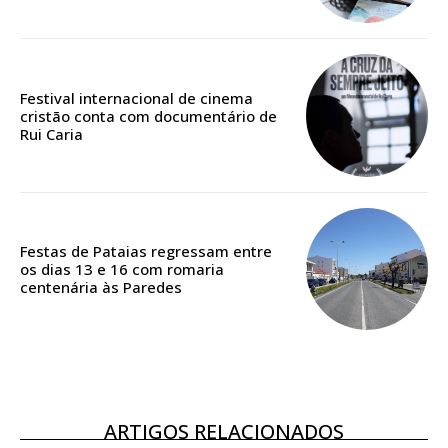
Edição em papel entregue à Quinta-feira em sua
casa
Acesso ao conteúdo online
Festival internacional de cinema
Acesso aos conteúdos Exclusivos para
cristão conta com documentário de
assinantes
Rui Caria
Ofertas para assinatura anual
Escolha o plano
Festas de Pataias regressam entre
os dias 13 e 16 com romaria
centenária às Paredes
ASSINATURA
DIGITAL ANUAL
16
€
ARTIGOS RELACIONADOS
12 meses