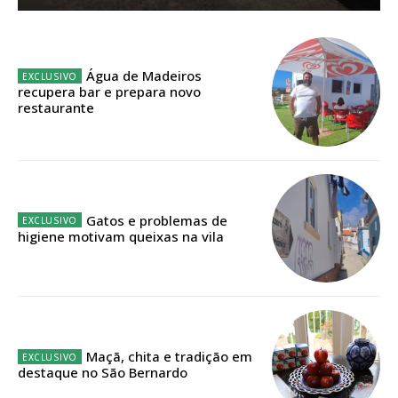
Planos de Assinatura
Faça-se assinante do Região de Cister e ajude-nos a manter este serviço
Água de Madeiros
público!
recupera bar e prepara novo
restaurante
Sendo assinante terá acesso a todos os conteúdos exclusivos e versões
digitais.
Escolha o plano de assinatura desejado:
Gatos e problemas de
higiene motivam queixas na vila
ASSINATURA
IMPRESSA
32
€
12 meses
Maçã, chita e tradição em
destaque no São Bernardo