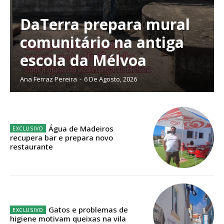
digitais.
Escolha o plano de assinatura desejado:
DaTerra prepara mural
comunitário na antiga
escola da Mélvoa
ASSINATURA
Ana Ferraz Pereira
-
6 De Agosto, 2026
IMPRESSA
32
€
Água de Madeiros
12 meses
recupera bar e prepara novo
restaurante
Edição em papel entregue à Quinta-feira em sua
casa
Acesso ao conteúdo online
Gatos e problemas de
Acesso aos conteúdos Exclusivos para
higiene motivam queixas na vila
assinantes