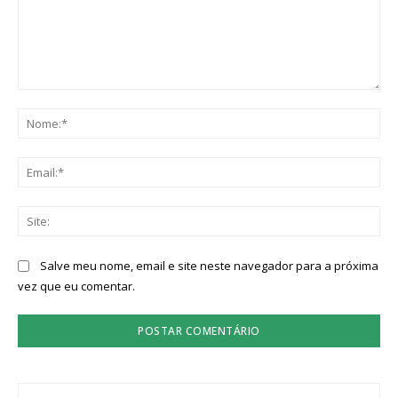
Comentário:
No
Ema
Sit
Salve meu nome, email e site neste navegador para a próxima
vez que eu comentar.