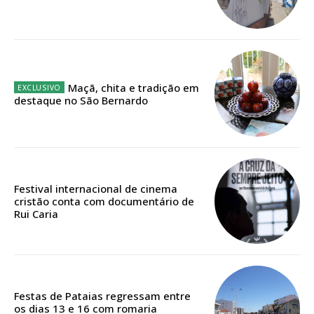
Ofertas para assinatura anual
Escolha o plano
Maçã, chita e tradição em
destaque no São Bernardo
ASSINATURA
DIGITAL ANUAL
16
€
Festival internacional de cinema
cristão conta com documentário de
12 meses
Rui Caria
Acesso ao conteúdo online
Acesso aos conteúdos Exclusivos para
Festas de Pataias regressam entre
assinantes
os dias 13 e 16 com romaria