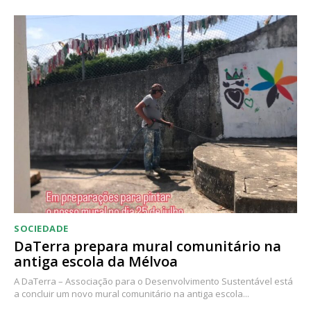
Acesso ao conteúdo online
Acesso aos conteúdos Exclusivos para
assinantes
Ofertas para assinatura anual
Escolha o plano
SOCIEDADE
DaTerra prepara mural comunitário na
antiga escola da Mélvoa
A DaTerra – Associação para o Desenvolvimento Sustentável está
a concluir um novo mural comunitário na antiga escola...