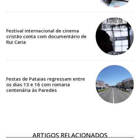
Edição em papel entregue à Quinta-feira em sua
casa
Acesso ao conteúdo online
Festival internacional de cinema
Acesso aos conteúdos Exclusivos para
cristão conta com documentário de
assinantes
Rui Caria
Ofertas para assinatura anual
Escolha o plano
Festas de Pataias regressam entre
os dias 13 e 16 com romaria
centenária às Paredes
ASSINATURA
DIGITAL ANUAL
16
€
ARTIGOS RELACIONADOS
12 meses