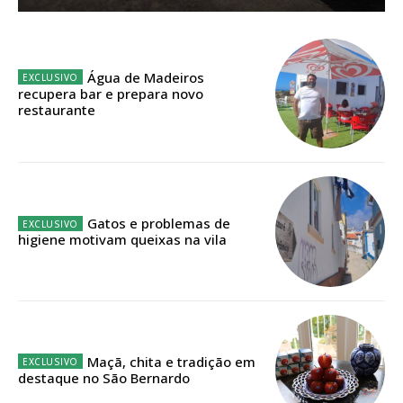
Planos de Assinatura
Faça-se assinante do Região de Cister e ajude-nos a manter este serviço
Água de Madeiros
público!
recupera bar e prepara novo
restaurante
Sendo assinante terá acesso a todos os conteúdos exclusivos e versões
digitais.
Escolha o plano de assinatura desejado:
Gatos e problemas de
higiene motivam queixas na vila
ASSINATURA
IMPRESSA
32
€
12 meses
Maçã, chita e tradição em
destaque no São Bernardo