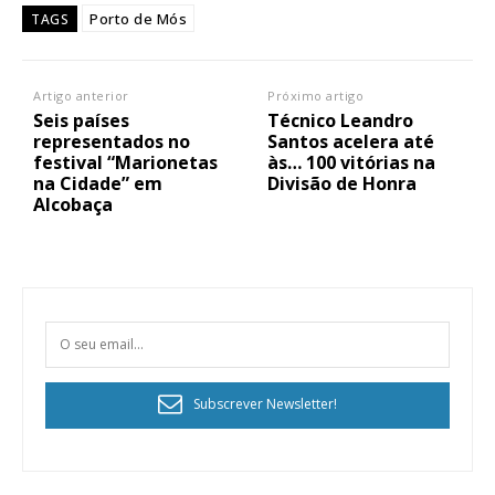
Porto de Mós
TAGS
Artigo anterior
Próximo artigo
Seis países
Técnico Leandro
representados no
Santos acelera até
festival “Marionetas
às… 100 vitórias na
na Cidade” em
Divisão de Honra
Alcobaça
Subscrever Newsletter!