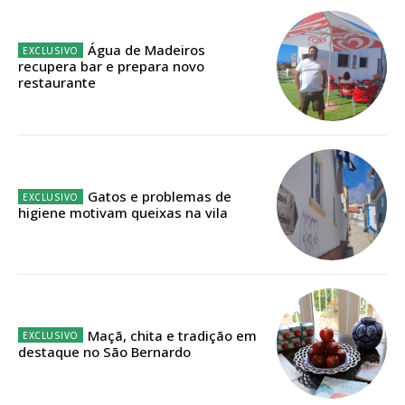
Planos de Assinatura
Água de Madeiros
Faça-se assinante do Região de Cister e ajude-nos a manter este serviço
recupera bar e prepara novo
público!
restaurante
Sendo assinante terá acesso a todos os conteúdos exclusivos e versões
digitais.
Escolha o plano de assinatura desejado:
Gatos e problemas de
higiene motivam queixas na vila
ASSINATURA
IMPRESSA
32
€
Maçã, chita e tradição em
12 meses
destaque no São Bernardo