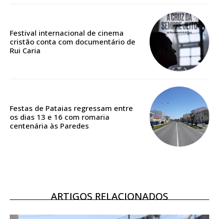
Edição em papel entregue à Quinta-feira em sua
casa
Festival internacional de cinema
Acesso ao conteúdo online
cristão conta com documentário de
Acesso aos conteúdos Exclusivos para
Rui Caria
assinantes
Ofertas para assinatura anual
Escolha o plano
Festas de Pataias regressam entre
os dias 13 e 16 com romaria
centenária às Paredes
ASSINATURA
DIGITAL ANUAL
16
€
ARTIGOS RELACIONADOS
12 meses