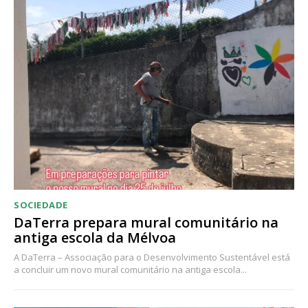
Acesso ao conteúdo online
Acesso aos conteúdos Exclusivos para
assinantes
Ofertas para assinatura anual
Escolha o plano
SOCIEDADE
DaTerra prepara mural comunitário na
antiga escola da Mélvoa
A DaTerra – Associação para o Desenvolvimento Sustentável está
a concluir um novo mural comunitário na antiga escola...