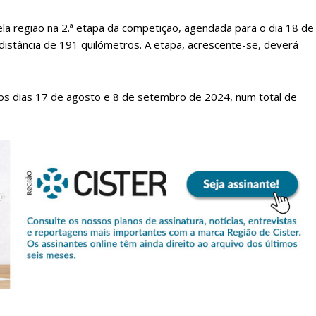
la região na 2.ª etapa da competição, agendada para o dia 18 de
distância de 191 quilómetros. A etapa, acrescente-se, deverá
e os dias 17 de agosto e 8 de setembro de 2024, num total de
lanos de Assinatu
 assinante do Região de Cister e ajude-nos a manter este serviço 
Sendo assinante terá acesso a todos os conteúdos exclusivos e versões digitais.
Escolha o plano de assinatura desejado: