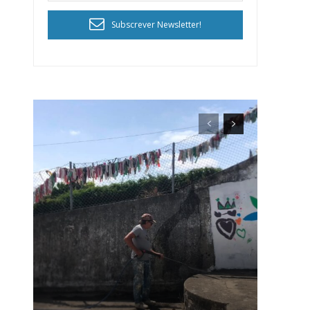
Subscrever Newsletter!
ra
público!