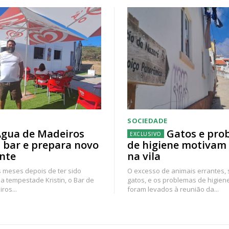
SOCIEDADE
gua de Madeiros
Gatos e pro
 bar e prepara novo
de higiene motivam
nte
na vila
 meses depois de ter sido
O excesso de animais errantes,
a tempestade Kristin, o Bar de
gatos, e os problemas de higien
ros...
foram levados à reunião da...