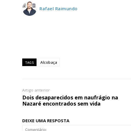
ASSIN
IMPR
Rafael Raimundo
3
12 m
Edição em papel ent
em sua casa
Alcobaça
TAGS
Acesso ao conteúdo
Acesso aos conteúd
assinantes
Ofertas para assina
Artigo anterior
Dois desaparecidos em naufrágio na
Nazaré encontrados sem vida
Escolha
DEIXE UMA RESPOSTA