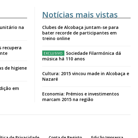
Notícias mais vistas
unitário na
Clubes de Alcobaça juntam-se para
bater recorde de participantes em
treino online
s recupera
ante
Sociedade Filarmónica dá
música há 110 anos
s de higiene
Cultura: 2015 vincou made in Alcobaça e
Nazaré
adição em
Economia: Prémios e investimentos
marcam 2015 na região
ítica de Privacidade
Conta de Registo
Edição Impressa