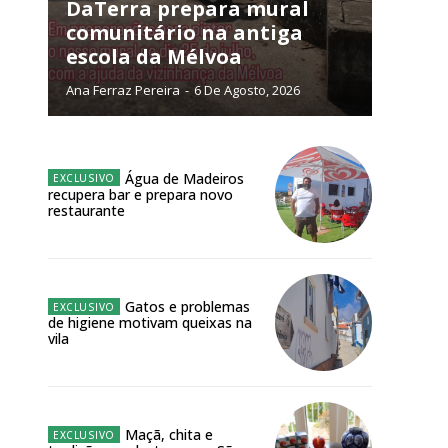
NATURA
DaTerra prepara mural
L ANUAL
comunitário na antiga
escola da Mélvoa
6
€
Ana Ferraz Pereira
-
6 De Agosto, 2026
meses
o online
Água de Madeiros
recupera bar e prepara novo
os Exclusivos para
restaurante
atura anual
Gatos e problemas
 o plano
de higiene motivam queixas na
vila
Maçã, chita e