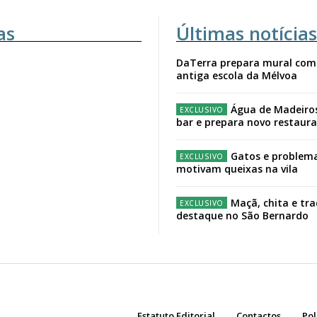
as
Últimas notícias
DaTerra prepara mural com
antiga escola da Mélvoa
Água de Madeiro
bar e prepara novo restaur
Gatos e problema
motivam queixas na vila
Maçã, chita e tr
destaque no São Bernardo
Estatuto Editorial
Contactos
Pol