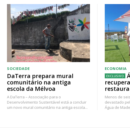
SOCIEDADE
ECONOMIA
DaTerra prepara mural
Á
comunitário na antiga
recupera
escola da Mélvoa
restaura
A DaTerra – Associação para o
Menos de seis
Desenvolvimento Sustentável está a concluir
devastado pel
um novo mural comunitário na antiga escola...
Água de Madei