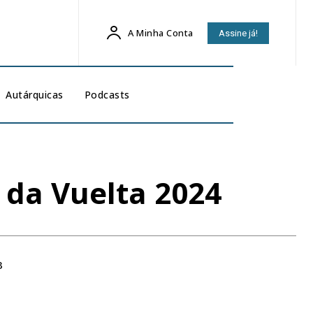
A Minha Conta
Assine já!
Autárquicas
Podcasts
 da Vuelta 2024
3