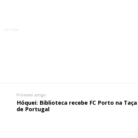
ATURA
ASSI
ESSA
DIGITA
2
€
1
AD Footer
eses
12 
regue à Quinta-feira
Acesso ao conteúd
Acesso aos conteúd
 online
assinantes
os Exclusivos para
Ofertas para assin
tura anual
Próximo artigo
Escolha
Hóquei: Biblioteca recebe FC Porto na Taça
de Portugal
 o plano