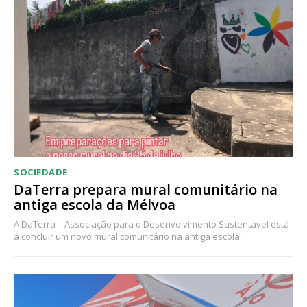
Acesso ao conteúdo online
Acesso aos conteúdos Exclusivos para
assinantes
Ofertas para assinatura anual
Escolha o plano
SOCIEDADE
DaTerra prepara mural comunitário na
antiga escola da Mélvoa
A DaTerra – Associação para o Desenvolvimento Sustentável está
a concluir um novo mural comunitário na antiga escola...