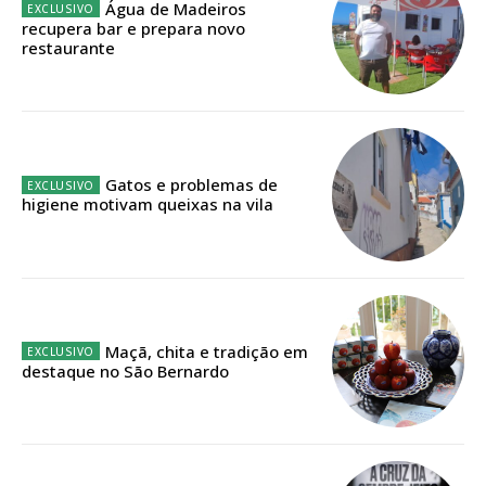
Água de Madeiros
recupera bar e prepara novo
Faça-se assinante do Região de Cister e ajude-nos a manter este serviço
restaurante
público!
Sendo assinante terá acesso a todos os conteúdos exclusivos e versões
digitais.
Escolha o plano de assinatura desejado:
Gatos e problemas de
higiene motivam queixas na vila
ASSINATURA
IMPRESSA
32
€
Maçã, chita e tradição em
destaque no São Bernardo
12 meses
Edição em papel entregue à Quinta-feira em sua