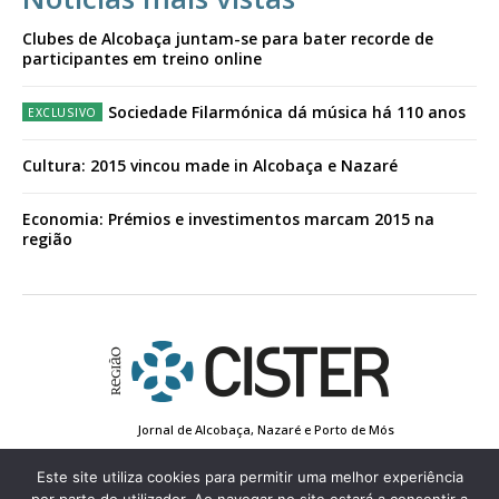
Clubes de Alcobaça juntam-se para bater recorde de
participantes em treino online
Sociedade Filarmónica dá música há 110 anos
Cultura: 2015 vincou made in Alcobaça e Nazaré
Economia: Prémios e investimentos marcam 2015 na
região
Jornal de Alcobaça, Nazaré e Porto de Mós
Estatuto Editorial
Contactos
Política de Privacidade
Conta de Registo
Edição Impressa
Este site utiliza cookies para permitir uma melhor experiência