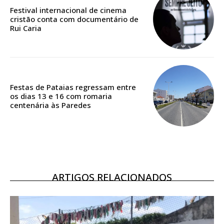
casa
Festival internacional de cinema
cristão conta com documentário de
Acesso ao conteúdo online
Rui Caria
Acesso aos conteúdos Exclusivos para
assinantes
Ofertas para assinatura anual
Festas de Pataias regressam entre
Escolha o plano
os dias 13 e 16 com romaria
centenária às Paredes
ASSINATURA
DIGITAL ANUAL
16
€
ARTIGOS RELACIONADOS
12 meses