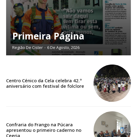
Primeira Página
ASSINATURA
IMPRESSA
Região De Cister
-
6 De Agosto, 2026
32
€
12 meses
Centro Cénico da Cela celebra 42.º
aniversário com festival de folclore
Edição em papel entregue à Quinta-feira em sua
casa
Acesso ao conteúdo online
Acesso aos conteúdos Exclusivos para
Confraria do Frango na Púcara
assinantes
apresentou o primeiro caderno no
Ofertas para assinatura anual
Ceeria