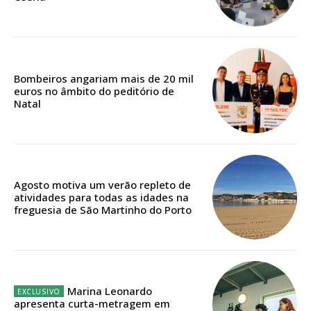
Escolha o plano
Bombeiros angariam mais de 20 mil
euros no âmbito do peditório de
Natal
ASSINATURA
DIGITAL ANUAL
16
€
Agosto motiva um verão repleto de
12 meses
atividades para todas as idades na
freguesia de São Martinho do Porto
Acesso ao conteúdo online
Acesso aos conteúdos Exclusivos para
assinantes
Marina Leonardo
Ofertas para assinatura anual
apresenta curta-metragem em