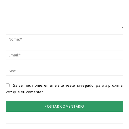
Comentário:
No
Ema
Sit
Salve meu nome, email e site neste navegador para a próxima
vez que eu comentar.