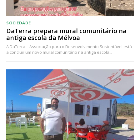
SOCIEDADE
DaTerra prepara mural comunitário na
antiga escola da Mélvoa
A DaTerra – Associação para o Desenvolvimento Sustentável está
a concluir um novo mural comunitário na antiga escola...