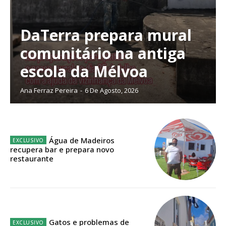
Sendo assinante terá acesso a todos os conteúdos exclusivos e versões
digitais.
Escolha o plano de assinatura desejado:
DaTerra prepara mural
comunitário na antiga
escola da Mélvoa
ASSINATURA
IMPRESSA
Ana Ferraz Pereira
-
6 De Agosto, 2026
32
€
12 meses
Água de Madeiros
recupera bar e prepara novo
restaurante
Edição em papel entregue à Quinta-feira em sua
casa
Acesso ao conteúdo online
Acesso aos conteúdos Exclusivos para
Gatos e problemas de