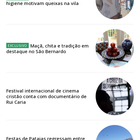
assinantes
higiene motivam queixas na vila
Ofertas para assinatura anual
Escolha o plano
Maçã, chita e tradição em
destaque no São Bernardo
ASSINATURA
DIGITAL ANUAL
16
€
Festival internacional de cinema
cristão conta com documentário de
12 meses
Rui Caria
Acesso ao conteúdo online
Acesso aos conteúdos Exclusivos para
Festas de Pataias regressam entre
assinantes