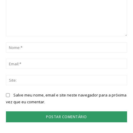
Comentário:
No
Ema
Sit
Salve meu nome, email e site neste navegador para a próxima
vez que eu comentar.