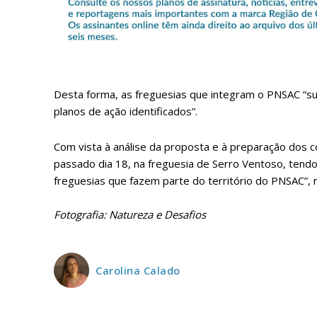
Faça-se
Desta forma, as freguesias que integram o PNSAC “su
planos de ação identificados”.
ASSIN
IMPR
Com vista à análise da proposta e à preparação dos c
3
passado dia 18, na freguesia de Serro Ventoso, ten
freguesias que fazem parte do território do PNSAC”, 
12 m
Fotografia: Natureza e Desafios
Edição em papel ent
em sua casa
Carolina Calado
Acesso ao conteúdo
Acesso aos conteúd
assinantes