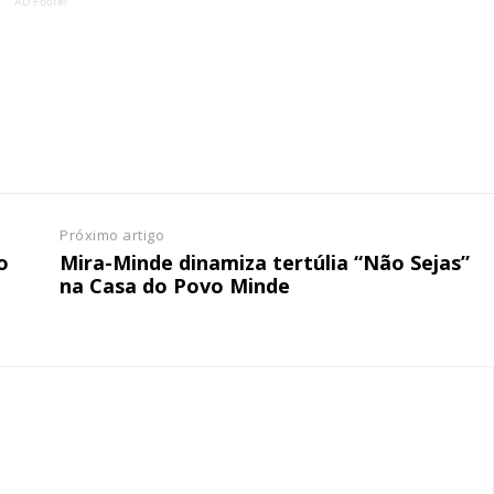
AD Footer
tura anual
Escolha
 o plano
Próximo artigo
o
Mira-Minde dinamiza tertúlia “Não Sejas”
na Casa do Povo Minde