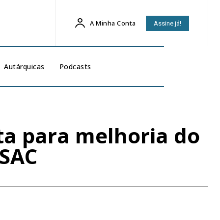
A Minha Conta
Assine já!
Autárquicas
Podcasts
ta para melhoria do
NSAC