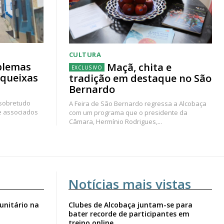
CULTURA
blemas
Maçã, chita e
 queixas
tradição em destaque no São
Bernardo
 sobretudo
A Feira de São Bernardo regressa a Alcobaça
e associados
com um programa que o presidente da
Câmara, Hermínio Rodrigues,...
Notícias mais vistas
unitário na
Clubes de Alcobaça juntam-se para
bater recorde de participantes em
treino online