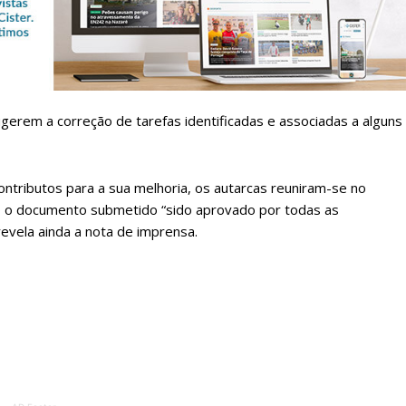
 assinante do Região de Cister e ajude-nos a manter este serviço 
Sendo assinante terá acesso a todos os conteúdos exclusivos e versões digitais.
Escolha o plano de assinatura desejado:
gerem a correção de tarefas identificadas e associadas a alguns
ATURA
ASSI
ESSA
DIGITA
ontributos para a sua melhoria, os autarcas reuniram-se no
2
€
1
do o documento submetido “sido aprovado por todas as
revela ainda a nota de imprensa.
eses
12 
regue à Quinta-feira
Acesso ao conteúd
Acesso aos conteúd
 online
assinantes
os Exclusivos para
Ofertas para assin