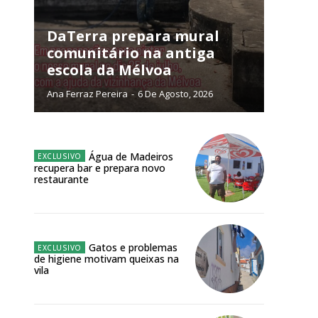
público!
DaTerra prepara mural
comunitário na antiga
escola da Mélvoa
Ana Ferraz Pereira
-
6 De Agosto, 2026
NATURA
L ANUAL
6
€
Água de Madeiros
recupera bar e prepara novo
restaurante
meses
o online
Gatos e problemas
os Exclusivos para
de higiene motivam queixas na
vila
atura anual