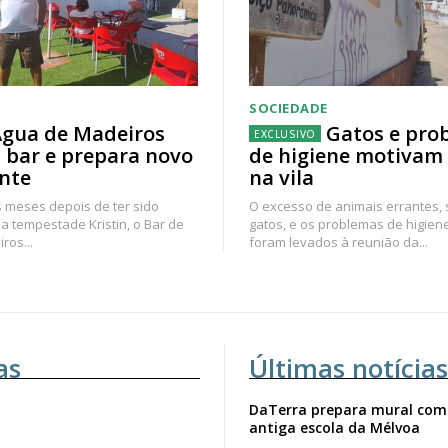
SOCIEDADE
gua de Madeiros
Gatos e pro
 bar e prepara novo
de higiene motivam
nte
na vila
 meses depois de ter sido
O excesso de animais errantes,
a tempestade Kristin, o Bar de
gatos, e os problemas de higien
ros...
foram levados à reunião da...
as
Últimas notícias
DaTerra prepara mural com
antiga escola da Mélvoa