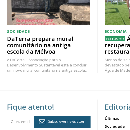
SOCIEDADE
ECONOMIA
DaTerra prepara mural
Á
comunitário na antiga
recupera
escola da Mélvoa
restaura
A DaTerra – Associação para o
Menos de seis
Desenvolvimento Sustentável está a concluir
devastado pel
um novo mural comunitário na antiga escola...
Água de Madei
Fique atento!
Editori
Últimas
Subscrever newsletter!
Sociedade