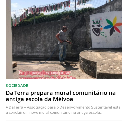
Acesso ao conteúdo online
Acesso aos conteúdos Exclusivos para
assinantes
Ofertas para assinatura anual
Escolha o plano
SOCIEDADE
DaTerra prepara mural comunitário na
antiga escola da Mélvoa
A DaTerra – Associação para o Desenvolvimento Sustentável está
a concluir um novo mural comunitário na antiga escola...