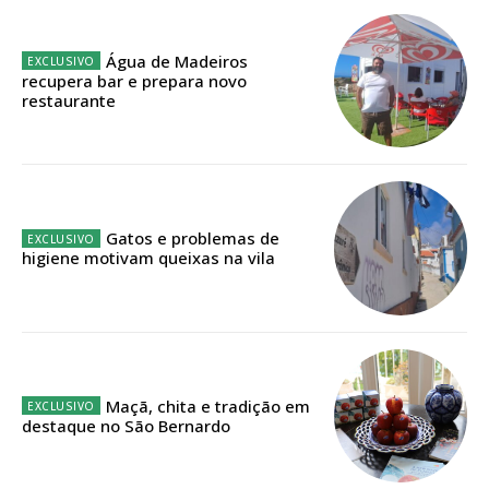
Planos de Assinatura
Água de Madeiros
Faça-se assinante do Região de Cister e ajude-nos a manter este serviço
recupera bar e prepara novo
público!
restaurante
Sendo assinante terá acesso a todos os conteúdos exclusivos e versões
digitais.
Escolha o plano de assinatura desejado:
Gatos e problemas de
higiene motivam queixas na vila
ASSINATURA
IMPRESSA
32
€
Maçã, chita e tradição em
12 meses
destaque no São Bernardo