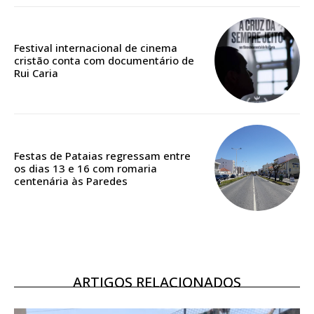
Edição em papel entregue à Quinta-feira em sua
casa
Festival internacional de cinema
Acesso ao conteúdo online
cristão conta com documentário de
Acesso aos conteúdos Exclusivos para
Rui Caria
assinantes
Ofertas para assinatura anual
Escolha o plano
Festas de Pataias regressam entre
os dias 13 e 16 com romaria
centenária às Paredes
ASSINATURA
DIGITAL ANUAL
16
€
ARTIGOS RELACIONADOS
12 meses